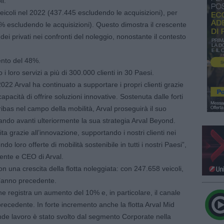
i.
eicoli nel 2022 (437.445 escludendo le acquisizioni), per
% escludendo le acquisizioni). Questo dimostra il crescente
ei privati nei confronti del noleggio, nonostante il contesto
ento del 48%.
o i loro servizi a più di 300.000 clienti in 30 Paesi.
2 Arval ha continuato a supportare i propri clienti grazie
pacità di offrire soluzioni innovative. Sostenuta dalle forti
bas nel campo della mobilità, Arval proseguirà il suo
ando avanti ulteriormente la sua strategia Arval Beyond.
a grazie all’innovazione, supportando i nostri clienti nei
do loro offerte di mobilità sostenibile in tutti i nostri Paesi”,
nte e CEO di Arval.
on una crescita della flotta noleggiata: con 247.658 veicoli,
ll’anno precedente.
che registra un aumento del 10% e, in particolare, il canale
recedente. In forte incremento anche la flotta Arval Mid
de lavoro è stato svolto dal segmento Corporate nella