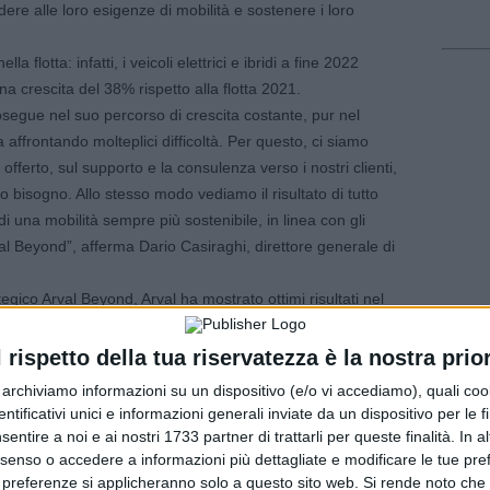
dere alle loro esigenze di mobilità e sostenere i loro
a flotta: infatti, i veicoli elettrici e ibridi a fine 2022
a crescita del 38% rispetto alla flotta 2021.
rosegue nel suo percorso di crescita costante, pur nel
affrontando molteplici difficoltà. Per questo, ci siamo
offerto, sul supporto e la consulenza verso i nostri clienti,
no bisogno. Allo stesso modo vediamo il risultato di tutto
i una mobilità sempre più sostenibile, in linea con gli
val Beyond”, afferma Dario Casiraghi, direttore generale di
tegico Arval Beyond, Arval ha mostrato ottimi risultati nel
 continuato a guidare il settore, lanciando soluzioni di
 strategiche e proseguendo nel suo impegno sulla CSR, in
l rispetto della tua riservatezza è la nostra prior
nella transizione energeticà, spiega la società.
r archiviamo informazioni su un dispositivo (e/o vi accediamo), quali cook
che, operatori del settore automotive e con lo storico
dentificativi unici e informazioni generali inviate da un dispositivo per le fi
2022 l’acquisizione di Terberg Business Lease Group. Con
sentire a noi e ai nostri 1733 partner di trattarli per queste finalità. In a
ne di novembre 2022, ‘Arval ha ulteriormente diversificato
nsenso o accedere a informazioni più dettagliate e modificare le tue pr
 preferenze si applicheranno solo a questo sito web. Si rende noto che 
 aziende, diventando uno dei maggiori attori della mobilità nel