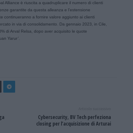
l Alliance è riuscita a quadruplicare il numero di clienti
tenze garantite da questa alleanza e l’estensione
 continueranno a fornire valore aggiunto ai clienti
mercato in via di consolidamento. Da gennaio 2023, in Cile,
0% di Arval Relsa, dopo aver acquisito le quote
uan Yarur’.
Articolo successivo
ga
Cybersecurity, BV Tech perfeziona
closing per l’acquisizione di Arturai