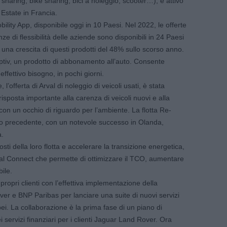
ar sharing, bike sharing, bici a noleggio, scooter…), è attivo
Estate in Francia.
ility App, disponibile oggi in 10 Paesi. Nel 2022, le offerte
ze di flessibilità delle aziende sono disponibili in 24 Paesi
n una crescita di questi prodotti del 48% sullo scorso anno.
ptiv, un prodotto di abbonamento all’auto. Consente
ffettivo bisogno, in pochi giorni.
’offerta di Arval di noleggio di veicoli usati, è stata
isposta importante alla carenza di veicoli nuovi e alla
 con un occhio di riguardo per l’ambiente. La flotta Re-
no precedente, con un notevole successo in Olanda,
a.
costi della loro flotta e accelerare la transizione energetica,
rval Connect che permette di ottimizzare il TCO, aumentare
ile.
propri clienti con l’effettiva implementazione della
er e BNP Paribas per lanciare una suite di nuovi servizi
pei. La collaborazione è la prima fase di un piano di
servizi finanziari per i clienti Jaguar Land Rover. Ora