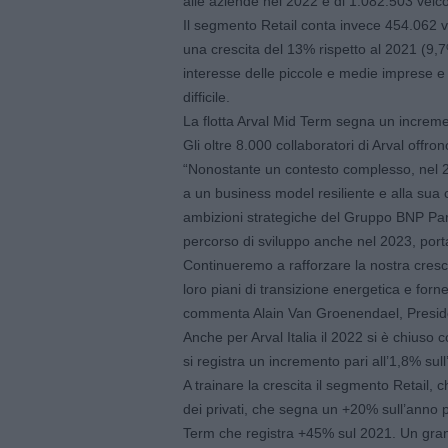
alle aziende nel 2022 è di 1.082.503 veicol
Il segmento Retail conta invece 454.062 v
una crescita del 13% rispetto al 2021 (9,7
interesse delle piccole e medie imprese e d
difficile.
La flotta Arval Mid Term segna un increm
Gli oltre 8.000 collaboratori di Arval offron
“Nonostante un contesto complesso, nel 202
a un business model resiliente e alla sua ca
ambizioni strategiche del Gruppo BNP Pari
percorso di sviluppo anche nel 2023, port
Continueremo a rafforzare la nostra crescit
loro piani di transizione energetica e fornen
commenta Alain Van Groenendael, Preside
Anche per Arval Italia il 2022 si è chiuso c
si registra un incremento pari all’1,8% su
A trainare la crescita il segmento Retail, 
dei privati, che segna un +20% sull’anno p
Term che registra +45% sul 2021. Un gran