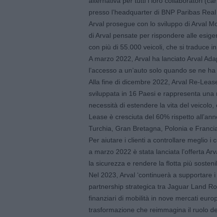
alternativa per tutti i loro collaboratori (c
presso l’headquarter di BNP Paribas Real 
Arval prosegue con lo sviluppo di Arval Mob
di Arval pensate per rispondere alle esigen
con più di 55.000 veicoli, che si traduce i
A marzo 2022, Arval ha lanciato Arval Ada
l’accesso a un’auto solo quando se ne ha e
Alla fine di dicembre 2022, Arval Re-Lease, l
sviluppata in 16 Paesi e rappresenta una r
necessità di estendere la vita del veicolo,
Lease è cresciuta del 60% rispetto all’an
Turchia, Gran Bretagna, Polonia e Franci
Per aiutare i clienti a controllare meglio i 
a marzo 2022 è stata lanciata l’offerta A
la sicurezza e rendere la flotta più sostenib
Nel 2023, Arval ‘continuerà a supportare i 
partnership strategica tra Jaguar Land Rov
finanziari di mobilità in nove mercati euro
trasformazione che reimmagina il ruolo dei 