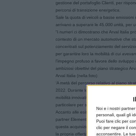
gestione del portafoglio Clienti, per rispon
percorsi di transizione energetica.
Sale la quota di veicoli a basse emissioni nell
arrivano a superare le 45.000 unità, per un
“I numeri ci dimostrano che Arval Italia p
contesto di un mercato automotive che sta 
concentrati sul potenziamento del servizio 
per garantire loro la mobilità di cui aveva
l’impegno profuso a favore dello sviluppo d
ambiziosi obiettivi del piano strategico Ar
Arval Italia (nella foto).
‘A metà del percorso relativo al piano stra
2022. Durante lo scorso anno, l’azienda ha
mobilità innovative, siglando partnership
I
particolare per supportare i propri clienti 
Noi e i nostri partne
Accanto alle esistenti partnership con ban
personali, quali gli i
partner Element, è stata completata nel 
Puoi fare clic per con
questa acquisizione completata verso la fi
clic per negare il co
acconsentire. Le tue
la propria offerta di prodotti dedicati alle