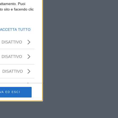
rattamento. Puoi
o sito e facendo clic
ACCETTA TUTTO
DISATTIVO
DISATTIVO
DISATTIVO
VA ED ESCI