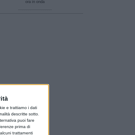
ora in onda
________________
ità
ie e trattiamo i dati
nalità descritte sotto.
lternativa puoi fare
eferenze prima di
alcuni trattamenti