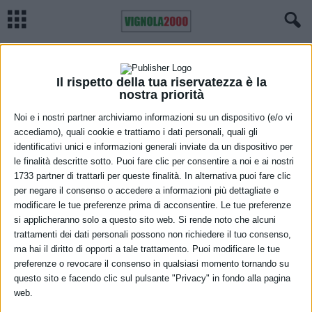
Home
Meteo
Previsioni meteo Emilia Romagna, venerdì 10 febbraio 2023
METEO
Previsioni meteo Emilia Romagna,
Il rispetto della tua riservatezza è la
nostra priorità
venerdì 10 febbraio 2023
Noi e i nostri partner archiviamo informazioni su un dispositivo (e/o vi
accediamo), quali cookie e trattiamo i dati personali, quali gli
9 Febbraio 2023
identificativi unici e informazioni generali inviate da un dispositivo per
le finalità descritte sotto. Puoi fare clic per consentire a noi e ai nostri
1733 partner di trattarli per queste finalità. In alternativa puoi fare clic
per negare il consenso o accedere a informazioni più dettagliate e
modificare le tue preferenze prima di acconsentire. Le tue preferenze
si applicheranno solo a questo sito web. Si rende noto che alcuni
trattamenti dei dati personali possono non richiedere il tuo consenso,
ma hai il diritto di opporti a tale trattamento. Puoi modificare le tue
Cielo sereno o poco nuvoloso per l’intera giornata con gelate
preferenze o revocare il consenso in qualsiasi momento tornando su
questo sito e facendo clic sul pulsante "Privacy" in fondo alla pagina
diffuse notturne e mattutine. Temperature minime in flessione;
web.
lungo la costa avremo valori fra -1 e -3°C, sul resto della pianura