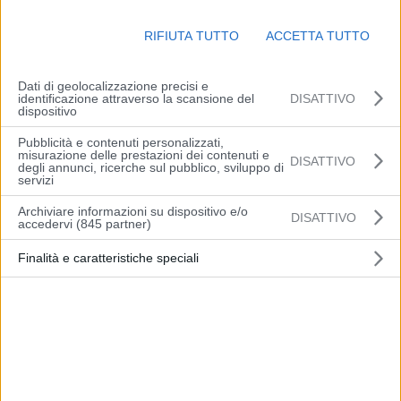
intorno a -4/-5 gradi. Massime in ripresa con valori fra 5 e 7 gradi.
Venti deboli nord-occidentali. Mare poco mosso, mosso al largo,
RIFIUTA TUTTO
ACCETTA TUTTO
ma con moto ondoso in attenuazione.
Dati di geolocalizzazione precisi e
identificazione attraverso la scansione del
DISATTIVO
dispositivo
Pubblicità e contenuti personalizzati,
misurazione delle prestazioni dei contenuti e
Articolo precedente
Articolo successivo
DISATTIVO
degli annunci, ricerche sul pubblico, sviluppo di
Terremoto, in Turchia stato
Giornata del Malato:
servizi
di emergenza per tre mesi
Domani Mons. Erio
Archiviare informazioni su dispositivo e/o
DISATTIVO
Castellucci incontrerà i
accedervi (845 partner)
dipendenti e i pazienti
all’Ospedale Civile di
Finalità e caratteristiche speciali
Baggiovara