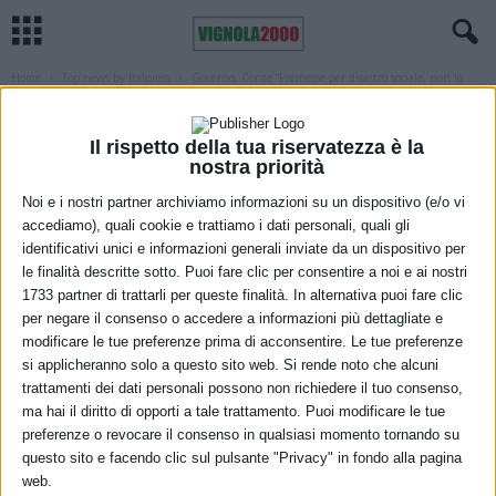
Home
Top news by Italpress
Governo, Conte “Premesse per disastro sociale, non lo
permetteremo”
TOP NEWS BY ITALPRESS
Governo, Conte “Premesse per disastro
Il rispetto della tua riservatezza è la
nostra priorità
sociale, non lo permetteremo”
Noi e i nostri partner archiviamo informazioni su un dispositivo (e/o vi
accediamo), quali cookie e trattiamo i dati personali, quali gli
10 Febbraio 2023
identificativi unici e informazioni generali inviate da un dispositivo per
le finalità descritte sotto. Puoi fare clic per consentire a noi e ai nostri
1733 partner di trattarli per queste finalità. In alternativa puoi fare clic
per negare il consenso o accedere a informazioni più dettagliate e
modificare le tue preferenze prima di acconsentire. Le tue preferenze
si applicheranno solo a questo sito web. Si rende noto che alcuni
trattamenti dei dati personali possono non richiedere il tuo consenso,
ma hai il diritto di opporti a tale trattamento. Puoi modificare le tue
preferenze o revocare il consenso in qualsiasi momento tornando su
questo sito e facendo clic sul pulsante "Privacy" in fondo alla pagina
web.