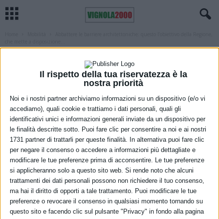
Home
Mobilità
Abbattere le barriere architettoniche: questo l’obiettivo della Regione,
che mette a disposizione...
MOBILITÀ
REGIONE
Abbattere le barriere architettoniche:
Il rispetto della tua riservatezza è la
questo l’obiettivo della Regione, che
nostra priorità
mette a disposizione dei Comuni
Noi e i nostri partner archiviamo informazioni su un dispositivo (e/o vi
accediamo), quali cookie e trattiamo i dati personali, quali gli
900mila euro per la redazione dei Piani
identificativi unici e informazioni generali inviate da un dispositivo per
le finalità descritte sotto. Puoi fare clic per consentire a noi e ai nostri
14 Febbraio 2023
1731 partner di trattarli per queste finalità. In alternativa puoi fare clic
per negare il consenso o accedere a informazioni più dettagliate e
modificare le tue preferenze prima di acconsentire. Le tue preferenze
si applicheranno solo a questo sito web. Si rende noto che alcuni
trattamenti dei dati personali possono non richiedere il tuo consenso,
ma hai il diritto di opporti a tale trattamento. Puoi modificare le tue
preferenze o revocare il consenso in qualsiasi momento tornando su
questo sito e facendo clic sul pulsante "Privacy" in fondo alla pagina