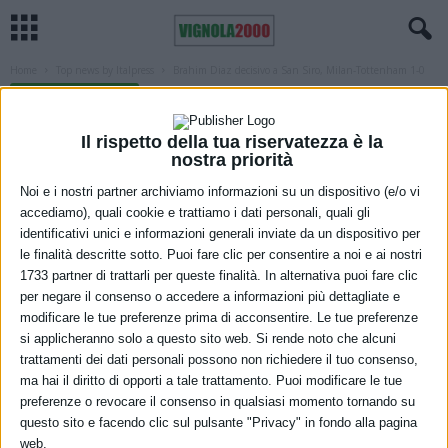
Home
Top news by Italpress
Brahim Diaz decisivo a San Siro, Milan-Tottenham 1-0
TOP NEWS BY ITALPRESS
Brahim Diaz decisivo a San Siro, Milan-
Il rispetto della tua riservatezza è la
Tottenham 1-0
nostra priorità
Noi e i nostri partner archiviamo informazioni su un dispositivo (e/o vi
14 Febbraio 2023
accediamo), quali cookie e trattiamo i dati personali, quali gli
identificativi unici e informazioni generali inviate da un dispositivo per
le finalità descritte sotto. Puoi fare clic per consentire a noi e ai nostri
1733 partner di trattarli per queste finalità. In alternativa puoi fare clic
per negare il consenso o accedere a informazioni più dettagliate e
modificare le tue preferenze prima di acconsentire. Le tue preferenze
si applicheranno solo a questo sito web. Si rende noto che alcuni
trattamenti dei dati personali possono non richiedere il tuo consenso,
ma hai il diritto di opporti a tale trattamento. Puoi modificare le tue
preferenze o revocare il consenso in qualsiasi momento tornando su
questo sito e facendo clic sul pulsante "Privacy" in fondo alla pagina
web.