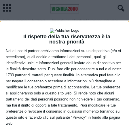
Home
Appennino Modenese
Due scialpinisti bloccati sul Cimoncino, interviene il
Soccorso Alpino
APPENNINO MODENESE
CRONACA
MODENA
Il rispetto della tua riservatezza è la
Due scialpinisti bloccati sul Cimoncino,
nostra priorità
interviene il Soccorso Alpino
Noi e i nostri partner archiviamo informazioni su un dispositivo (e/o vi
accediamo), quali cookie e trattiamo i dati personali, quali gli
15 Febbraio 2023
identificativi unici e informazioni generali inviate da un dispositivo per
le finalità descritte sotto. Puoi fare clic per consentire a noi e ai nostri
1733 partner di trattarli per queste finalità. In alternativa puoi fare clic
per negare il consenso o accedere a informazioni più dettagliate e
modificare le tue preferenze prima di acconsentire. Le tue preferenze
si applicheranno solo a questo sito web. Si rende noto che alcuni
trattamenti dei dati personali possono non richiedere il tuo consenso,
ma hai il diritto di opporti a tale trattamento. Puoi modificare le tue
preferenze o revocare il consenso in qualsiasi momento tornando su
questo sito e facendo clic sul pulsante "Privacy" in fondo alla pagina
Due scialpinisti sono rimasti bloccati sul Cimoncino, in una zona
web.
decisamente verticale ed impervia, impossibilitati a proseguire in