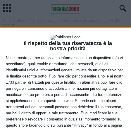
Home
Musica
Torna Crossroads, maratona jazzistica che attraversa tutta l’Emilia-
Romagna
MUSICA
REGIONE
Torna Crossroads, maratona jazzistica
Il rispetto della tua riservatezza è la
nostra priorità
che attraversa tutta l’Emilia-Romagna
Noi e i nostri partner archiviamo informazioni su un dispositivo (e/o vi
16 Febbraio 2023
accediamo), quali cookie e trattiamo i dati personali, quali gli
identificativi unici e informazioni generali inviate da un dispositivo per
le finalità descritte sotto. Puoi fare clic per consentire a noi e ai nostri
1733 partner di trattarli per queste finalità. In alternativa puoi fare clic
per negare il consenso o accedere a informazioni più dettagliate e
modificare le tue preferenze prima di acconsentire. Le tue preferenze
si applicheranno solo a questo sito web. Si rende noto che alcuni
trattamenti dei dati personali possono non richiedere il tuo consenso,
ma hai il diritto di opporti a tale trattamento. Puoi modificare le tue
Dave Hollan (foto fornita dall’Ufficio Stampa della Regione)
preferenze o revocare il consenso in qualsiasi momento tornando su
questo sito e facendo clic sul pulsante "Privacy" in fondo alla pagina
Il festival Crossroads è una maratona musicale che attraversa tutta