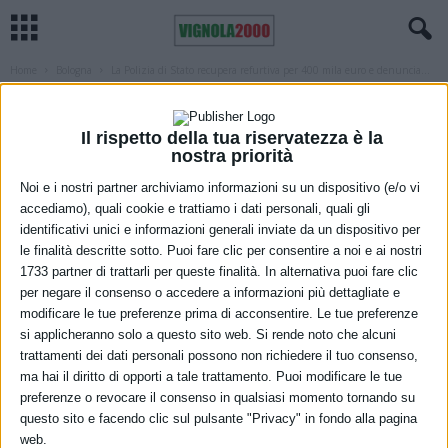
Home
Bologna
La Polizia di Stato recupera refurtiva per 400 mila euro e denuncia...
BOLOGNA
CASTELLARANO
CREVALCORE
CRONACA
IN EVIDENZA
IN EVIDENZA MODENA
IN EVIDENZA REGGIO EMILIA
MODENA
REGGIO EMILIA
SASSUOLO
Il rispetto della tua riservatezza è la
La Polizia di Stato recupera refurtiva
nostra priorità
per 400 mila euro e denuncia due
Noi e i nostri partner archiviamo informazioni su un dispositivo (e/o vi
accediamo), quali cookie e trattiamo i dati personali, quali gli
ricettatori tra Sassuolo e Modena
identificativi unici e informazioni generali inviate da un dispositivo per
le finalità descritte sotto. Puoi fare clic per consentire a noi e ai nostri
17 Febbraio 2023
1733 partner di trattarli per queste finalità. In alternativa puoi fare clic
per negare il consenso o accedere a informazioni più dettagliate e
modificare le tue preferenze prima di acconsentire. Le tue preferenze
si applicheranno solo a questo sito web. Si rende noto che alcuni
trattamenti dei dati personali possono non richiedere il tuo consenso,
ma hai il diritto di opporti a tale trattamento. Puoi modificare le tue
preferenze o revocare il consenso in qualsiasi momento tornando su
questo sito e facendo clic sul pulsante "Privacy" in fondo alla pagina
web.