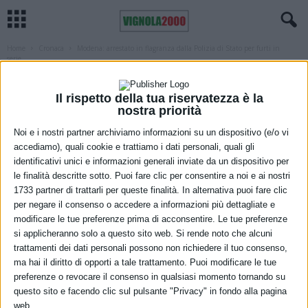
Home
Cronaca
Modena: arrestato in flagranza dalla Polizia di Stato per furti in
serie...
CRONACA
IN EVIDENZA MODENA
MODENA
Modena: arrestato in flagranza dalla
Il rispetto della tua riservatezza è la
nostra priorità
Polizia di Stato per furti in serie su auto
Noi e i nostri partner archiviamo informazioni su un dispositivo (e/o vi
in sosta
accediamo), quali cookie e trattiamo i dati personali, quali gli
identificativi unici e informazioni generali inviate da un dispositivo per
18 Febbraio 2023
le finalità descritte sotto. Puoi fare clic per consentire a noi e ai nostri
1733 partner di trattarli per queste finalità. In alternativa puoi fare clic
per negare il consenso o accedere a informazioni più dettagliate e
modificare le tue preferenze prima di acconsentire. Le tue preferenze
si applicheranno solo a questo sito web. Si rende noto che alcuni
trattamenti dei dati personali possono non richiedere il tuo consenso,
ma hai il diritto di opporti a tale trattamento. Puoi modificare le tue
preferenze o revocare il consenso in qualsiasi momento tornando su
questo sito e facendo clic sul pulsante "Privacy" in fondo alla pagina
web.