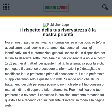
Home
Meteo
Previsioni meteo Emilia Romagna, giovedì 23 febbraio 2022
METEO
Previsioni meteo Emilia Romagna,
Il rispetto della tua riservatezza è la
nostra priorità
giovedì 23 febbraio 2022
Noi e i nostri partner archiviamo informazioni su un dispositivo (e/o vi
accediamo), quali cookie e trattiamo i dati personali, quali gli
22 Febbraio 2023
identificativi unici e informazioni generali inviate da un dispositivo per
le finalità descritte sotto. Puoi fare clic per consentire a noi e ai nostri
1731 partner di trattarli per queste finalità. In alternativa puoi fare clic
per negare il consenso o accedere a informazioni più dettagliate e
modificare le tue preferenze prima di acconsentire. Le tue preferenze
si applicheranno solo a questo sito web. Si rende noto che alcuni
trattamenti dei dati personali possono non richiedere il tuo consenso,
ma hai il diritto di opporti a tale trattamento. Puoi modificare le tue
In prevalenza molto nuvoloso con deboli piogge o pioviggini sparse,
preferenze o revocare il consenso in qualsiasi momento tornando su
questo sito e facendo clic sul pulsante "Privacy" in fondo alla pagina
più probabili sul settore occidentale e lungo i rilievi. Tendenza ad
web.
attenuazione della nuvolosità nel corso della giornata ed in serata