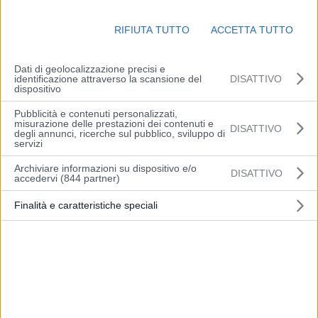
formazione di foschie dense e banchi di nebbia sulle pianure
centro-orientali. Temperature stazionarie le minime con valori
RIFIUTA TUTTO
ACCETTA TUTTO
attorno a 8/9 gradi; in lieve aumento le massime, comprese tra 13
e 15 gradi. Venti deboli tra est e nord-est sulle pianure e da sud-
Dati di geolocalizzazione precisi e
ovest sui rilievi. Mare quasi calmo.
identificazione attraverso la scansione del
DISATTIVO
dispositivo
(Arpae)
Pubblicità e contenuti personalizzati,
misurazione delle prestazioni dei contenuti e
DISATTIVO
degli annunci, ricerche sul pubblico, sviluppo di
servizi
Archiviare informazioni su dispositivo e/o
DISATTIVO
accedervi (844 partner)
Articolo precedente
Articolo successivo
Finalità e caratteristiche speciali
Emilia-Romagna, una terra
A Spilamberto i carabinieri
da raccontare
incontrano gli alunni
dell’Istituto Comprensivo
“Fabriani”