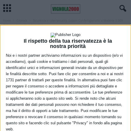
Home
Cronaca
Sicurezza e cybersecurity, Lapam Confartigianato: a Modena 3.009
denunce per reati informatici
CRONACA
IN EVIDENZA MODENA
MODENA
Sicurezza e cybersecurity, Lapam
Il rispetto della tua riservatezza è la
nostra priorità
Confartigianato: a Modena 3.009
Noi e i nostri partner archiviamo informazioni su un dispositivo (e/o vi
denunce per reati informatici
accediamo), quali cookie e trattiamo i dati personali, quali gli
identificativi unici e informazioni generali inviate da un dispositivo per
23 Febbraio 2023
le finalità descritte sotto. Puoi fare clic per consentire a noi e ai nostri
1731 partner di trattarli per queste finalità. In alternativa puoi fare clic
per negare il consenso o accedere a informazioni più dettagliate e
modificare le tue preferenze prima di acconsentire. Le tue preferenze
si applicheranno solo a questo sito web. Si rende noto che alcuni
trattamenti dei dati personali possono non richiedere il tuo consenso,
ma hai il diritto di opporti a tale trattamento. Puoi modificare le tue
preferenze o revocare il consenso in qualsiasi momento tornando su
questo sito e facendo clic sul pulsante "Privacy" in fondo alla pagina
web.