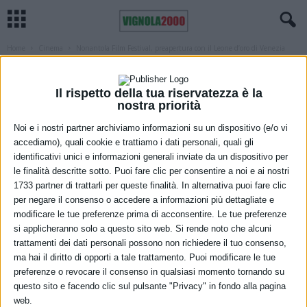
Home
Cinema
Nonantola Film Festival, preapertura con il Leone d’oro di Venezia
2022
CINEMA
MODENA
NONANTOLA
Nonantola Film Festival, preapertura
Il rispetto della tua riservatezza è la
nostra priorità
con il Leone d’oro di Venezia 2022
Noi e i nostri partner archiviamo informazioni su un dispositivo (e/o vi
accediamo), quali cookie e trattiamo i dati personali, quali gli
25 Aprile 2023
identificativi unici e informazioni generali inviate da un dispositivo per
le finalità descritte sotto. Puoi fare clic per consentire a noi e ai nostri
1733 partner di trattarli per queste finalità. In alternativa puoi fare clic
per negare il consenso o accedere a informazioni più dettagliate e
modificare le tue preferenze prima di acconsentire. Le tue preferenze
si applicheranno solo a questo sito web. Si rende noto che alcuni
trattamenti dei dati personali possono non richiedere il tuo consenso,
ma hai il diritto di opporti a tale trattamento. Puoi modificare le tue
preferenze o revocare il consenso in qualsiasi momento tornando su
Con la proiezione del film documentario “Tutta la bellezza e il
questo sito e facendo clic sul pulsante "Privacy" in fondo alla pagina
web.
dolore” di Laura Poitras – vincitore del Leone d’oro per il Miglior