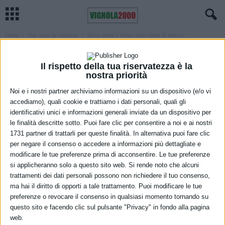
Home
Top news by Italpress
Sainz detta il ritmo nelle libere di Monza
TOP NEWS BY ITALPRESS
Sainz detta il ritmo nelle libere di
Il rispetto della tua riservatezza è la
nostra priorità
Monza
Noi e i nostri partner archiviamo informazioni su un dispositivo (e/o vi
1 Settembre 2023
accediamo), quali cookie e trattiamo i dati personali, quali gli
identificativi unici e informazioni generali inviate da un dispositivo per
le finalità descritte sotto. Puoi fare clic per consentire a noi e ai nostri
1731 partner di trattarli per queste finalità. In alternativa puoi fare clic
per negare il consenso o accedere a informazioni più dettagliate e
modificare le tue preferenze prima di acconsentire. Le tue preferenze
si applicheranno solo a questo sito web. Si rende noto che alcuni
trattamenti dei dati personali possono non richiedere il tuo consenso,
ma hai il diritto di opporti a tale trattamento. Puoi modificare le tue
preferenze o revocare il consenso in qualsiasi momento tornando su
questo sito e facendo clic sul pulsante "Privacy" in fondo alla pagina
web.