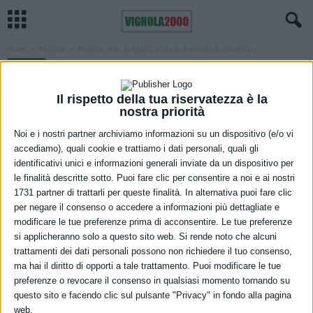
Home
Modena
Modena: libri scolastici, al via le domande di contributo
MODENA
Modena: libri scolastici, al via le
Il rispetto della tua riservatezza è la
domande di contributo
nostra priorità
Noi e i nostri partner archiviamo informazioni su un dispositivo (e/o vi
2 Settembre 2023
accediamo), quali cookie e trattiamo i dati personali, quali gli
identificativi unici e informazioni generali inviate da un dispositivo per
le finalità descritte sotto. Puoi fare clic per consentire a noi e ai nostri
1731 partner di trattarli per queste finalità. In alternativa puoi fare clic
per negare il consenso o accedere a informazioni più dettagliate e
modificare le tue preferenze prima di acconsentire. Le tue preferenze
si applicheranno solo a questo sito web. Si rende noto che alcuni
trattamenti dei dati personali possono non richiedere il tuo consenso,
Da martedì 5 settembre al 26 ottobre si può presentare domanda
ma hai il diritto di opporti a tale trattamento. Puoi modificare le tue
di contributo per l’acquisto di libri di testo per l’anno scolastico
preferenze o revocare il consenso in qualsiasi momento tornando su
questo sito e facendo clic sul pulsante "Privacy" in fondo alla pagina
2023-2024. In linea con le precedenti annualità, infatti, la Regione
web.