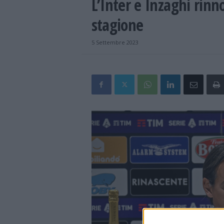
L’Inter e Inzaghi rinn
stagione
5 Settembre 2023