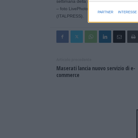
settimana della sosta della Serie A Inzaghi
Finalità e caratter
– foto LivePhotoSport –
PARTNER
INTERESSE
(ITALPRESS).
Articolo precedente
Maserati lancia nuovo servizio di e-
commerce