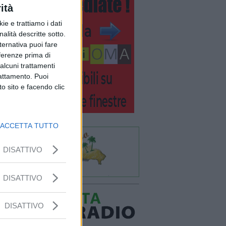
ità
ie e trattiamo i dati
nalità descritte sotto.
lternativa puoi fare
eferenze prima di
alcuni trattamenti
rattamento. Puoi
o sito e facendo clic
ACCETTA TUTTO
DISATTIVO
DISATTIVO
DISATTIVO