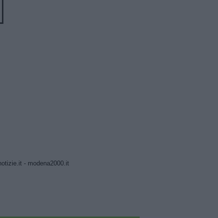
tizie.it
-
modena2000.it