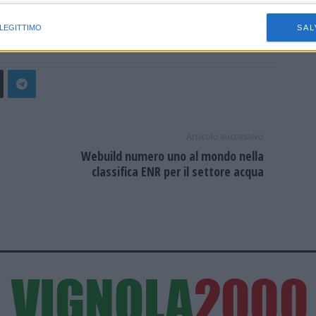
 può festeggiare il rinnovo del contratto fino al 2025.
istiche speciali
 LEGITTIMO
SAL
Articolo successivo
Webuild numero uno al mondo nella
classifica ENR per il settore acqua