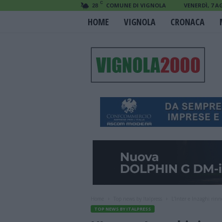
C
COMUNE DI VIGNOLA
VENERDÌ, 7 A
28
HOME
VIGNOLA
CRONACA
V
i
g
n
o
l
a
2
0
0
0
Home
Top news by Italpress
L’Inter e Inzaghi rinn
TOP NEWS BY ITALPRESS