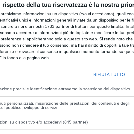
l rispetto della tua riservatezza è la nostra prior
r archiviamo informazioni su un dispositivo (e/o vi accediamo), quali cook
dentificativi unici e informazioni generali inviate da un dispositivo per le fi
sentire a noi e ai nostri 1733 partner di trattarli per queste finalità. In a
nsenso o accedere a informazioni più dettagliate e modificare le tue pr
 preferenze si applicheranno solo a questo sito web. Si rende noto che 
ssono non richiedere il tuo consenso, ma hai il diritto di opporti a tale t
eferenze o revocare il consenso in qualsiasi momento tornando su quest
" in fondo alla pagina web.
nter insieme per un’altra stagione. Il club nerazzurro,
RIFIUTA TUTTO
i contratto dell’allenatore Simone Inzaghi. Grazie al nuovo
zzurri fino al 2025”.
azione precisi e identificazione attraverso la scansione del dispositivo
 iniziato la carriera da allenatore nel 2010 nel settore
a prima squadra con cui ha vinto una Coppa Italia e due
uti personalizzati, misurazione delle prestazioni dei contenuti e degli
mento all’Inter dove ha già conquistato due Coppe Italia e
ul pubblico, sviluppo di servizi
lla scorsa stagione ha portato la squadra in finale di
stanbul contro il Manchester City di Guardiola). A
zioni su dispositivo e/o accedervi (845 partner)
rie su tre, 8 reti realizzate e nessuna incassata, nella