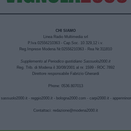
CHI SIAMO
Linea Radio Multimedia srl
P.Iva 02556210363 - Cap.Soc. 10.329,12 i.v.
Reg.Imprese Modena Nr.02556210363 - Rea Nr.311810
Supplemento al Periodico quotidiano Sassuolo2000.it
Reg. Trib. di Modena il 30/08/2001 al nr. 1599 - ROC 7892
Direttore responsabile Fabrizio Gherardi
Phone: 0536.807013
:
sassuolo2000.it
-
reggio2000.it
-
bologna2000.com
-
carpi2000.it
-
appenninono
Contattaci:
redazione@modena2000.it