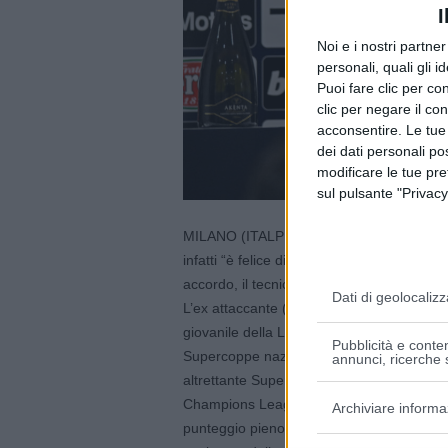
I
Noi e i nostri partne
personali, quali gli i
Puoi fare clic per con
clic per negare il co
acconsentire. Le tue
dei dati personali po
modificare le tue pr
sul pulsante "Privacy
MILANO (ITALPRESS) – Simone Inzaghi e l’I
infatti “è felice di comunicare il rinnovo d
accordo, il tecnico sarà alla guida dei nera
Dati di geolocalizz
L’ex attaccante (piacentino classe 1976) ha
giovanile della Lazio, fino ad arrivare all
Pubblicità e conten
Supercoppe nazionali. Nel 2021 il trasferi
annunci, ricerche s
altrettante Supercoppe italiane, mentre ne
Champions League (sconfitta di misura a I
Archiviare informa
punteggio pieno in campionato con tre vitto