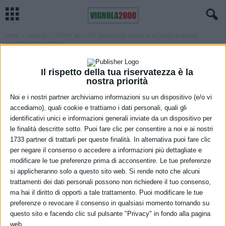
Home
Modena
‘Diritti per tutti’: dedicato alla sicurezza sul lavoro il secondo
appuntamento modenese
MODENA
‘Diritti per tutti’: dedicato alla sicurezza
Il rispetto della tua riservatezza è la
nostra priorità
sul lavoro il secondo appuntamento
Noi e i nostri partner archiviamo informazioni su un dispositivo (e/o vi
modenese
accediamo), quali cookie e trattiamo i dati personali, quali gli
identificativi unici e informazioni generali inviate da un dispositivo per
11 Settembre 2023
le finalità descritte sotto. Puoi fare clic per consentire a noi e ai nostri
1733 partner di trattarli per queste finalità. In alternativa puoi fare clic
per negare il consenso o accedere a informazioni più dettagliate e
modificare le tue preferenze prima di acconsentire. Le tue preferenze
si applicheranno solo a questo sito web. Si rende noto che alcuni
trattamenti dei dati personali possono non richiedere il tuo consenso,
ma hai il diritto di opporti a tale trattamento. Puoi modificare le tue
preferenze o revocare il consenso in qualsiasi momento tornando su
questo sito e facendo clic sul pulsante "Privacy" in fondo alla pagina
web.