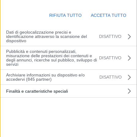
RIFIUTA TUTTO
ACCETTA TUTTO
Dati di geolocalizzazione precisi e
identificazione attraverso la scansione del
DISATTIVO
dispositivo
Pubblicità e contenuti personalizzati,
misurazione delle prestazioni dei contenuti e
PALERMO (ITALPRESS) – “Oggi quella economica è la principale
DISATTIVO
degli annunci, ricerche sul pubblico, sviluppo di
servizi
emergenza in Italia, la lentezza dei processi ci costa il 2% del Pil”.
Lo sottolinea il ministro della Giustizia, Carlo Nordio, a margine del
Archiviare informazioni su dispositivo e/o
DISATTIVO
accedervi (845 partner)
quarto congresso nazionale di Area democratica per la giustizia, a
Palazzo Steri, a Palermo.
Finalità e caratteristiche speciali
“Le nostre risorse sono tutte concentrate su un efficientamento
della giustizia e gran parte della nostra attività di governo va in
quella direzione – aggiunge Nordio -. Riconosco che ci sono
questioni che ci uniscono e questioni che ci dividono, ma tra quelle
che ci uniscono c’è sicuramente l’urgenza di rendere la giustizia più
efficiente”.