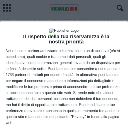
Home
Top news by Italpress
Nordio “Lentezza dei processi ci costa il 2% del Pil”
TOP NEWS BY ITALPRESS
Nordio “Lentezza dei processi ci costa il
Il rispetto della tua riservatezza è la
nostra priorità
2% del Pil”
Noi e i nostri partner archiviamo informazioni su un dispositivo (e/o vi
30 Settembre 2023
accediamo), quali cookie e trattiamo i dati personali, quali gli
identificativi unici e informazioni generali inviate da un dispositivo per
le finalità descritte sotto. Puoi fare clic per consentire a noi e ai nostri
1733 partner di trattarli per queste finalità. In alternativa puoi fare clic
per negare il consenso o accedere a informazioni più dettagliate e
modificare le tue preferenze prima di acconsentire. Le tue preferenze
si applicheranno solo a questo sito web. Si rende noto che alcuni
trattamenti dei dati personali possono non richiedere il tuo consenso,
ma hai il diritto di opporti a tale trattamento. Puoi modificare le tue
preferenze o revocare il consenso in qualsiasi momento tornando su
questo sito e facendo clic sul pulsante "Privacy" in fondo alla pagina
web.