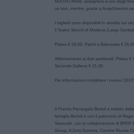
NUOVO IMAIE assegnerà a uno degli finalist
un tour, mentre, grazie a Acep/Unemia sarà
I biglietti sono disponibili in vendita sul
il Teatro Storchi di Modena (Largo Garibal
Platea € 28,00, Palchi e Balconata € 25,0
Abbonamento ai due spettacoli: Platea € 4
Seconda Galleria € 21,00.
Per informazioni contattare i numeri 33
Il Premio Pierangelo Bertoli è indetto dall
famiglia Bertoli e con il patrocinio di 
Sassuolo, con la collaborazione di BPER Ba
Group, A Zeta Gomma, Cantine Riunite Ci