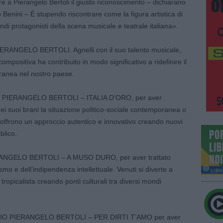
re a Pierangelo Bertoli il giusto riconoscimento – dichiarano
rdo Benini – È stupendo riscontrare come la figura artistica di
ndi protagonisti della scena musicale e teatrale italiana».
ERANGELO BERTOLI. Agnelli con il suo talento musicale,
compositiva ha contribuito in modo significativo a ridefinire il
ranea nel nostro paese.
IO PIERANGELO BERTOLI – ITALIA D’ORO, per aver
nei suoi brani la situazione politico-sociale contemporanea o
e offrono un approccio autentico e innovativo creando nuovi
blico.
RANGELO BERTOLI – A MUSO DURO, per aver trattato
smo e dell’indipendenza intellettuale. Venuti si diverte a
tropicalista creando ponti culturali tra diversi mondi
MIO PIERANGELO BERTOLI – PER DIRTI T’AMO per aver