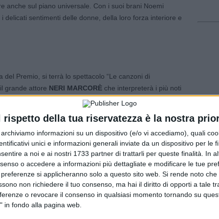
re anche sul piano universale. Con i suoi brani Noemi
delicati sentimenti delle donne, della loro forza interiore e
 del Premio, si terrà lo spettacolo “Le canzoni di
il grande attore
NERI MARCORÈ
che interpreterà i più noti
o con
ALBERTO BERTOLI
in un evento unico, mai andato
l rispetto della tua riservatezza è la nostra prior
r archiviamo informazioni su un dispositivo (e/o vi accediamo), quali cook
 gli
8 Nuovi Cantautori
del PREMIO PIERANGELO
dentificativi unici e informazioni generali inviate da un dispositivo per le fi
tra gli oltre 350 candidati. Questi i nomi: MARCO ARATI
sentire a noi e ai nostri 1733 partner di trattarli per queste finalità. In a
anni luce” e la cover “La Bala”, EMANUELE CONTE da
nsenso o accedere a informazioni più dettagliate e modificare le tue pr
 cover “Chiama Piano”, MARCO SFORZA da Reggio Emilia
 preferenze si applicheranno solo a questo sito web. Si rende noto che 
“Una Strada”, ENIF (nome d’arte di Francesca Fiandaca) da
ssono non richiedere il tuo consenso, ma hai il diritto di opporti a tale t
 blu”, il duo MASALA & FORESTA (nomi d’arte di Miriam
eferenze o revocare il consenso in qualsiasi momento tornando su quest
" in fondo alla pagina web.
uono” e la cover “I Fiori che tu”, MICCI (nome d’arte di
 “Due Mondi” e la cover “Così”, NAPODANO (nome d’arte di