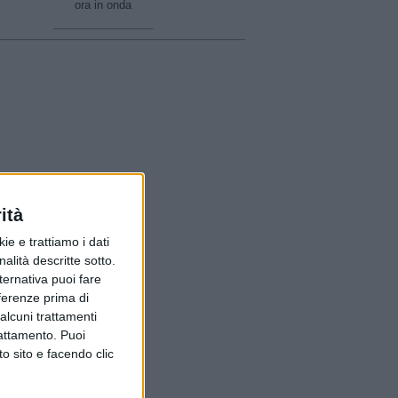
ora in onda
________________
ità
ie e trattiamo i dati
nalità descritte sotto.
lternativa puoi fare
eferenze prima di
alcuni trattamenti
rattamento. Puoi
o sito e facendo clic