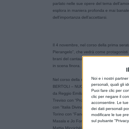
parlato nelle sue opere del tema dell’amo
esplora in maniera profonda e mai banale i 
dell’importanza dell’accettarsi.
Il 4 novembre, nel corso della prima serata
Pierangelo”, che vedrà come protagonisti 
brani del cantautore sassolese duettand
in scena finora.
I
Noi e i nostri partne
Nel corso della stessa serata si esibiranno
personali, quali gli i
BERTOLI – NUOVI CANTAUTORI selezionati 
Puoi fare clic per con
da Reggio Emilia con il brano “Quattro 
clic per negare il co
Treviso con “Proiettile Bambolina” e la
acconsentire. Le tue
con “Italia Divina Commedia” e la cover 
dei dati personali po
Torino con “Fango” e la cover “Due occhi
modificare le tue pr
sul pulsante "Privacy
Masala e Jo Foresta) da Savona con “Frast
Mattia Miccichè) da Palermo con il brano