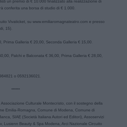
i un premio di € 10.000 finalizzato alla realizzazione di
 conferita una borsa di studio di € 1.000.
 circuito Vivaticket, su www.emiliaromagnateatro.com e presso
di, 15).
0, Prima Galleria € 20,00, Seconda Galleria € 15,00.
0,00, Palchi e Balconata € 36,00, Prima Galleria € 28,00,
37984821 o 0592136021.
******
a Associazione Culturale Montecristo, con il sostegno della
Regione Emilia-Romagna, Comune di Modena, Comune di
nca, SIAE (Società Italiana Autori ed Editori), Assoservizi
v, Lusienn Beauty & Spa Modena, Arci Nazionale Circuito