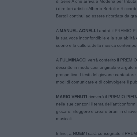
di Serie A che arriva a Modena per tributa
i direttori artistici Alberto Bertoli e Ricca
Bertoli continui ad essere ricordata da gra
A
MANUEL AGNELLI
andrà il PREMIO PI
la sua voce inconfondibile e la sua abilità 
suono e la cultura della musica contempo
A
FULMINACCI
verrà conferito il PREM
descritto in modo così originale e arguto 
prospettica. I testi del giovane cantautor
modi di comunicare e di coinvolgere il pub
MARIO VENUTI
riceverà il PREMIO PIE
nelle sue canzoni il tema dell’anticonformi
giocare, rileggere e creare brani in chiave 
musicali.
Infine, a
NOEMI
sarà consegnato il PRE