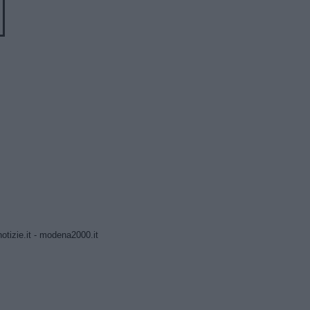
tizie.it
-
modena2000.it