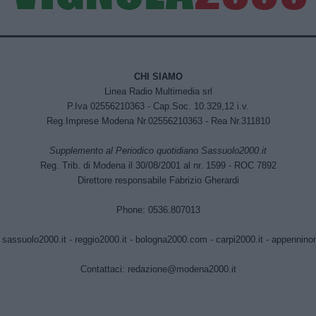
CHI SIAMO
Linea Radio Multimedia srl
P.Iva 02556210363 - Cap.Soc. 10.329,12 i.v.
Reg.Imprese Modena Nr.02556210363 - Rea Nr.311810
Supplemento al Periodico quotidiano Sassuolo2000.it
Reg. Trib. di Modena il 30/08/2001 al nr. 1599 - ROC 7892
Direttore responsabile Fabrizio Gherardi
Phone: 0536.807013
:
sassuolo2000.it
-
reggio2000.it
-
bologna2000.com
-
carpi2000.it
-
appenninono
Contattaci:
redazione@modena2000.it