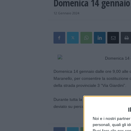
Domenica 14 gennaio 
12 Gennaio 2024
Domenica 14 gennaio dalle ore 9,00 alle 
Maranello, per consentire la sostituzione d
della strada provinciale 3 “Via Giardini”.
Durante tutta la durata dell’intervento, che
deviato su percorsi alternativi opportunam
I
Noi e i nostri partne
personali, quali gli i
Puoi fare clic per con