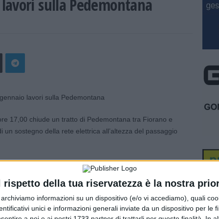
lavori sulla Pedemontana
ore 17,00 chiude un tratto di Pedemontana tra Fiorano e
i un sostegno della rete elettrica all’altezza del passaggio
 sarà effettuato da E-Distribuzione Spa, il transito sarà
ente segnalati.
l rispetto della tua riservatezza è la nostra prior
r archiviamo informazioni su un dispositivo (e/o vi accediamo), quali cook
dentificativi unici e informazioni generali inviate da un dispositivo per le fi
sentire a noi e ai nostri 1733 partner di trattarli per queste finalità. In a