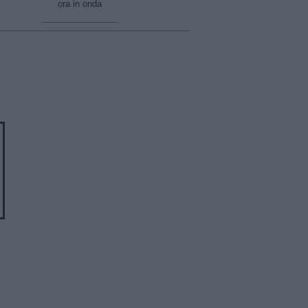
ora in onda
________________