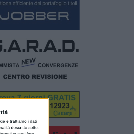
ità
ie e trattiamo i dati
nalità descritte sotto.
lternativa puoi fare