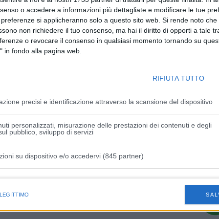
nsenso o accedere a informazioni più dettagliate e modificare le tue pr
 preferenze si applicheranno solo a questo sito web. Si rende noto che 
ssono non richiedere il tuo consenso, ma hai il diritto di opporti a tale t
Articolo successivo
eferenze o revocare il consenso in qualsiasi momento tornando su quest
" in fondo alla pagina web.
Caos trasporto pubblico, Cisl incalza:
e
“Cosa fa l’agenzia che dovrebbe
controllare Seta?”
RIFIUTA TUTTO
azione precisi e identificazione attraverso la scansione del dispositivo
uti personalizzati, misurazione delle prestazioni dei contenuti e degli
ul pubblico, sviluppo di servizi
zioni su dispositivo e/o accedervi (845 partner)
istiche speciali
 LEGITTIMO
SAL