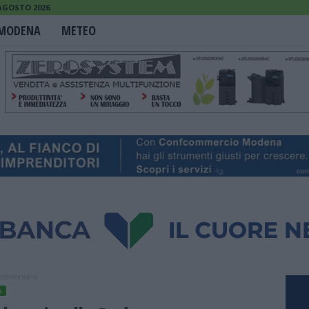
 AGOSTO 2026
MODENA
METEO
Pedemontana
À