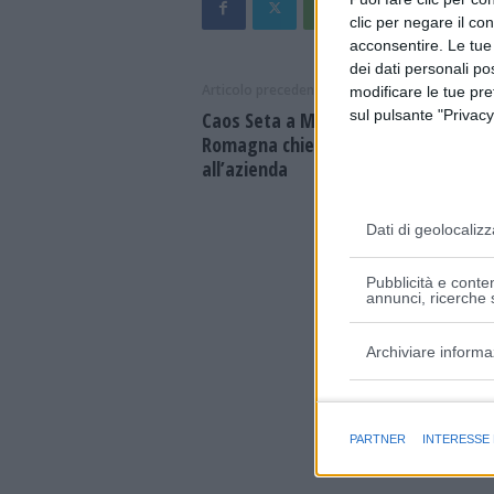
clic per negare il co
acconsentire. Le tue
dei dati personali po
Articolo precedente
modificare le tue pr
sul pulsante "Privacy
Caos Seta a Modena, Udicon Emilia-
Romagna chiede un incontro urgent
all’azienda
Dati di geolocalizz
Pubblicità e conten
annunci, ricerche s
Archiviare informa
Finalità e caratter
PARTNER
INTERESSE