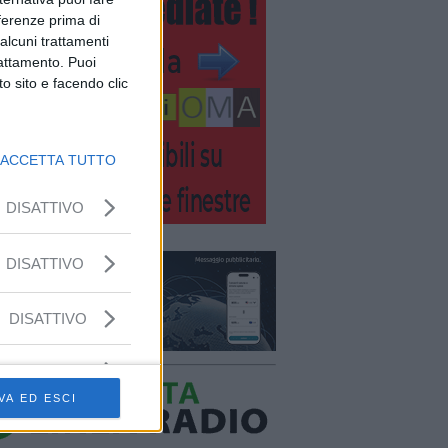
eferenze prima di
alcuni trattamenti
rattamento. Puoi
o sito e facendo clic
ACCETTA TUTTO
DISATTIVO
DISATTIVO
DISATTIVO
VA ED ESCI