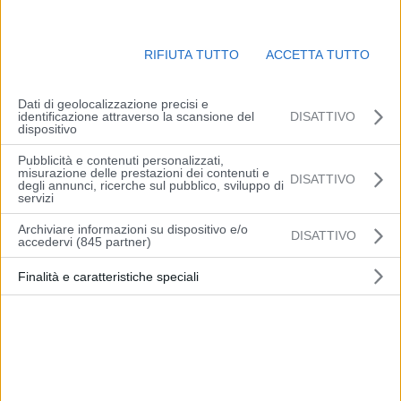
RIFIUTA TUTTO
ACCETTA TUTTO
Dati di geolocalizzazione precisi e
identificazione attraverso la scansione del
DISATTIVO
dispositivo
Pubblicità e contenuti personalizzati,
misurazione delle prestazioni dei contenuti e
DISATTIVO
ROMA (ITALPRESS) – Un accordo intergovernativo bilaterale di
degli annunci, ricerche sul pubblico, sviluppo di
servizi
solidarietà tra Italia e Germania in materia di gas è stato firmato a
Berlino dal ministro dell’Ambiente e della sicurezza energetica,
Archiviare informazioni su dispositivo e/o
DISATTIVO
accedervi (845 partner)
Gilberto Pichetto Fratin, e dal collega tedesco dell’Economia e della
Protezione climatica, Robert Habeck.
Finalità e caratteristiche speciali
La firma è stata apposta presso il ministero degli Esteri tedesco a
margine del “Dialogo di Berlino sulla transizione energetica”. In
base all’accordo l’Italia, attraverso il Mase, e la Germania,
attraverso il ministero Federale per gli affari economici e il clima, si
impegnano ad attivare, in caso di emergenza, tutte le misure
necessarie, di mercato e non, al fine di provvedere