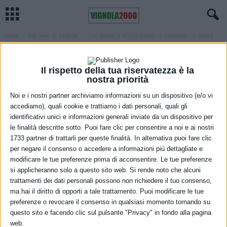
Home
Top news by Italpress
Gas, firmato a Berlino accordo di solidarietà tra Italia e
Germania
TOP NEWS BY ITALPRESS
Gas, firmato a Berlino accordo di
Il rispetto della tua riservatezza è la
nostra priorità
solidarietà tra Italia e Germania
Noi e i nostri partner archiviamo informazioni su un dispositivo (e/o vi
19 Marzo 2024
accediamo), quali cookie e trattiamo i dati personali, quali gli
identificativi unici e informazioni generali inviate da un dispositivo per
le finalità descritte sotto. Puoi fare clic per consentire a noi e ai nostri
1733 partner di trattarli per queste finalità. In alternativa puoi fare clic
per negare il consenso o accedere a informazioni più dettagliate e
modificare le tue preferenze prima di acconsentire. Le tue preferenze
si applicheranno solo a questo sito web. Si rende noto che alcuni
trattamenti dei dati personali possono non richiedere il tuo consenso,
ma hai il diritto di opporti a tale trattamento. Puoi modificare le tue
preferenze o revocare il consenso in qualsiasi momento tornando su
questo sito e facendo clic sul pulsante "Privacy" in fondo alla pagina
web.