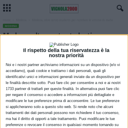
Home
Modena
Modena, oltre cento studenti per ricordare le vittime di mafia
MODENA
Modena, oltre cento studenti per
ricordare le vittime di mafia
Il rispetto della tua riservatezza è la
nostra priorità
21 Marzo 2024
Noi e i nostri partner archiviamo informazioni su un dispositivo (e/o vi
accediamo), quali cookie e trattiamo i dati personali, quali gli
identificativi unici e informazioni generali inviate da un dispositivo per
le finalità descritte sotto. Puoi fare clic per consentire a noi e ai nostri
1733 partner di trattarli per queste finalità. In alternativa puoi fare clic
per negare il consenso o accedere a informazioni più dettagliate e
modificare le tue preferenze prima di acconsentire. Le tue preferenze
Un’immagine degli oltre cento studenti presenti alla commemorazione
si applicheranno solo a questo sito web. Si rende noto che alcuni
“Addio amici, addio famiglia. Spero che quello per cui ho
trattamenti dei dati personali possono non richiedere il tuo consenso,
ma hai il diritto di opporti a tale trattamento. Puoi modificare le tue
combattuto sia servito, che la mia lotta non muoia con me…”. Sono
preferenze o revocare il consenso in qualsiasi momento tornando su
le ultime parole di Piersanti Mattarella, immaginate e interpretate