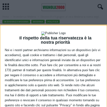
Home
In evidenza Modena
Elezioni 8 e 9 giugno: al via a Modena la ricerca degli...
IN EVIDENZA MODENA
MODENA
POLITICA
Elezioni 8 e 9 giugno: al via a Modena la
ricerca degli scrutatori
Il rispetto della tua riservatezza è la
nostra priorità
11 Aprile 2024
Noi e i nostri partner archiviamo informazioni su un dispositivo (e/o vi
accediamo), quali cookie e trattiamo i dati personali, quali gli
identificativi unici e informazioni generali inviate da un dispositivo per
le finalità descritte sotto. Puoi fare clic per consentire a noi e ai nostri
1731 partner di trattarli per queste finalità. In alternativa puoi fare clic
per negare il consenso o accedere a informazioni più dettagliate e
modificare le tue preferenze prima di acconsentire. Le tue preferenze
si applicheranno solo a questo sito web. Si rende noto che alcuni
Gli elettori del Comune di Modena iscritti all’Albo degli scrutatori
trattamenti dei dati personali possono non richiedere il tuo consenso,
ma hai il diritto di opporti a tale trattamento. Puoi modificare le tue
hanno tempo fino a venerdì 26 aprile per dare la propria
preferenze o revocare il consenso in qualsiasi momento tornando su
disponibilità in vista delle elezioni Europee e Comunali di sabato 8 e
questo sito e facendo clic sul pulsante "Privacy" in fondo alla pagina