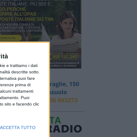
ità
ie e trattiamo i dati
nalità descritte sotto.
lternativa puoi fare
eferenze prima di
alcuni trattamenti
rattamento. Puoi
o sito e facendo clic
ACCETTA TUTTO