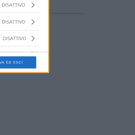
ora in onda
DISATTIVO
________________
DISATTIVO
DISATTIVO
VA ED ESCI