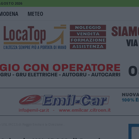
 AGOSTO 2026
MODENA
METEO
a USL IRCCS di Reggio Emilia e la Direzione...