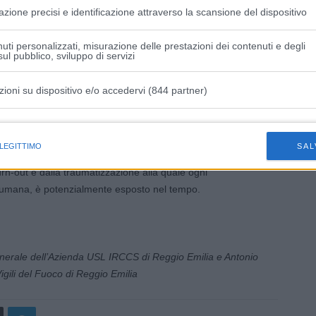
nitari, Vigili del Fuoco o Forze dell’Ordine) che operano in
azione precisi e identificazione attraverso la scansione del dispositivo
one della criticità, l’impatto con la sofferenza umana e gli
 sopravvissuti; il soccorritore si trova infatti ad affrontare un
uti personalizzati, misurazione delle prestazioni dei contenuti e degli
lato, dagli aspetti tecnici e specifici del suo lavoro,
ul pubblico, sviluppo di servizi
otivi delle vittime, dei sopravvissuti e conseguentemente del
zioni su dispositivo e/o accedervi (844 partner)
stire l’aspetto emotivo delle vittime e le proprie reazioni
istiche speciali
ale per il soccorritore sul piano sia professionale che
 LEGITTIMO
SAL
endere queste situazioni consente inoltre al Vigile del
urn-out e dalla traumatizzazione alla quale ogni
a umana, è potenzialmente esposto nel tempo.
Generale dell’Azienda USL IRCCS di Reggio Emilia e Antonio
gili del Fuoco di Reggio Emilia