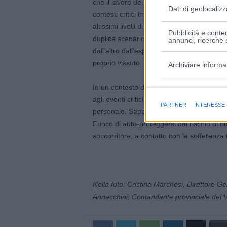
che il lavoro dei soccorritori (Operatori sa
Dati di geolocalizz
contesti critici implichi, insieme alla gesti
altissimi livelli di stress delle vittime e dei
Pubblicità e conten
duplice scenario lavorativo composto, da un 
annunci, ricerche s
dall’altro dall’esposizione agli aspetti em
proprio vissuto.
Archiviare informa
In un contesto di questo tipo imparare a ge
Finalità e caratter
agli eventi critici è un elemento fondament
PARTNER
INTERESSE
personale. Sapere come affrontare e compr
Fuoco di auto-proteggersi dal rischio di b
soccorritore, a contatto con la sofferenz
Nella foto: Cristina Marchesi, Direttore 
Annecchini, Comandante provinciale dei Vi