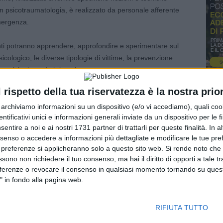
n psicotraumatologia, è realizzato da personale afferente
emergenza.
panti potranno apprendere, approfondire e sperimentare sul
icologico, le diverse tipologie di vittime, la prevenzione
otivi, oltre ad altri temi.
l rispetto della tua riservatezza è la nostra prior
bile, anche in modalità di formazione a distanza (FAD), a
dei Comandi delle altre Province della Regione Emilia
r archiviamo informazioni su un dispositivo (e/o vi accediamo), quali cook
dentificativi unici e informazioni generali inviate da un dispositivo per le fi
si direttamente tra il Comando di Reggio Emilia e i Comandi
sentire a noi e ai nostri 1731 partner di trattarli per queste finalità. In a
nsenso o accedere a informazioni più dettagliate e modificare le tue pr
 preferenze si applicheranno solo a questo sito web. Si rende noto che 
terventi critici e particolarmente gravi, gli psicologi
ssono non richiedere il tuo consenso, ma hai il diritto di opporti a tale t
o consulenza e supporto, sia individuale che di gruppo, al
eferenze o revocare il consenso in qualsiasi momento tornando su quest
" in fondo alla pagina web.
onale operativo dei Vigili del Fuoco sia spesso sottoposto a
RIFIUTA TUTTO
ambito dell’espletamento del servizio tecnico di soccorso e