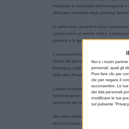
impiegate in psicologia dell’emergenza e i
all’équipe aziendale degli psicologi dell’
In particolare, durante il corso i parteci
campo cos’è un evento critico, il trauma ps
primaria e la gestione degli aspetti psico-em
I
Il corso potrà inoltre essere reso disponi
favore del personale dei Vigili del Fuoco 
Noi e i nostri partne
personali, quali gli i
Romagna, sulla scorta di accordi intercor
Puoi fare clic per con
delle altre Province.
clic per negare il co
acconsentire. Le tue
L’intesa prevede inoltre che, in seguito a in
dei dati personali po
dell’emergenza dell’Azienda USL forniscan
modificare le tue pr
personale dei Vigili del Fuoco.
sul pulsante "Privacy
Alla base dell’accordo il fatto che il pers
stress e traumi di carattere psichico nell’