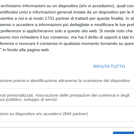
importante momento di confronto, fondamentale per
r archiviamo informazioni su un dispositivo (e/o vi accediamo), quali cook
e piena efficacia alle misure di contenimento e riduzione del
dentificativi unici e informazioni generali inviate da un dispositivo per le fi
sentire a noi e ai nostri 1731 partner di trattarli per queste finalità. In a
nsenso o accedere a informazioni più dettagliate e modificare le tue pr
 è intervenuto sottolineando che «questi incontri sui
 preferenze si applicheranno solo a questo sito web. Si rende noto che 
ssono non richiedere il tuo consenso, ma hai il diritto di opporti a tale t
rategia attuata dalla Regione in questi mesi che, in
eferenze o revocare il consenso in qualsiasi momento tornando su quest
ale e gli enti locali, sta procedendo celermente. Fin dal
" in fondo alla pagina web.
 Italia a gennaio 2022 nel comune di Ovada in Piemonte,
e per ridurre la circolazione del virus e mettere in
iamo che rappresenti un ottimo risultato la notizia che nel
RIFIUTA TUTTO
strizione, segnale che le azioni messe in atto dalla Regione
azione precisi e identificazione attraverso la scansione del dispositivo
ione e informazione che coinvolge gli allevamenti di suini
uti personalizzati, misurazione delle prestazioni dei contenuti e degli
ul pubblico, sviluppo di servizi
ni con le Associazioni di Categoria del mondo agricolo e
terinario regionale, per un aggiornamento costante sulla
zioni su dispositivo e/o accedervi (844 partner)
erso corsi con gli Atc e la polizia provinciale per la
l mondo venatorio che rientrano nell’elenco nazionale dei
istiche speciali
to per sensibilizzare gli escursionisti, distribuendo locandine