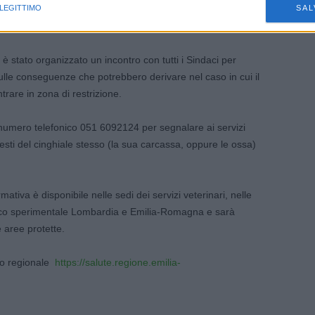
i e percorsi naturalistici, in modo tale da darne la massima
 LEGITTIMO
SAL
 è stato organizzato un incontro con tutti i Sindaci per
sulle conseguenze che potrebbero derivare nel caso in cui il
trare in zona di restrizione.
numero telefonico 051 6092124 per segnalare ai servizi
 resti del cinghiale stesso (la sua carcassa, oppure le ossa)
ativa è disponibile nelle sedi dei servizi veterinari, nelle
lattico sperimentale Lombardia e Emilia-Romagna e sarà
e aree protette.
ito regionale
https://salute.regione.emilia-