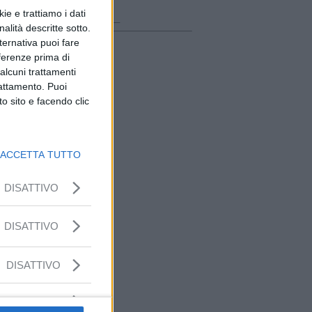
ora in onda
ie e trattiamo i dati
________________
nalità descritte sotto.
lternativa puoi fare
eferenze prima di
alcuni trattamenti
rattamento. Puoi
o sito e facendo clic
ACCETTA TUTTO
DISATTIVO
DISATTIVO
DISATTIVO