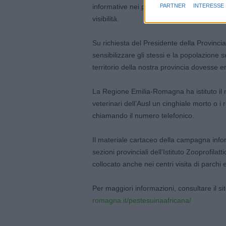
informative nei punti di accesso ai sentier
PARTNER
INTERESSE
visibilità.
Su richiesta del Presidente della Provincia
sensibilizzare gli stessi e la popolazione 
territorio della nostra provincia dovesse en
La Regione Emilia-Romagna ha istituto il 
veterinari dell’Ausl un cinghiale morto o i
chiamando il numero telefonico.
Il materiale cartaceo della campagna inform
sezioni provinciali dell’Istituto Zooprofi
collocato anche nei centri visita di parchi 
Per maggiori informazioni, consultare il s
romagna.it/pestesuinaafricana/