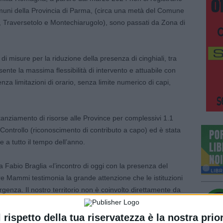
uni della Provincia di Parma, (circa una metà del Comune
Traversetolo e Montechiarugolo), sono passati da Zona di
 misure per la riduzione della presenza di cinghiali, tra
sente la massima flessibilità di intervento e attuabile con
enza limitazioni di orario, senza limite numerico di capi,
tanziamento di risorse alle Province per complessivi 1.1
di Controllo (riconoscimento di contributo a capo) ed è stata
e a tutto il tempo dell’anno.
a Fabio Braglia «l’incontro di oggi con la presenza del
e Mammi testimonia la grande attenzione che le istituzioni
genza. Il nostro territorio non è coinvolto direttamente da
obbiamo proseguire con tutte le azioni di prevenzione e
a preservare il nostro sistema produttivo e sociale. Ringrazio
l rispetto della tua riservatezza è la nostra prior