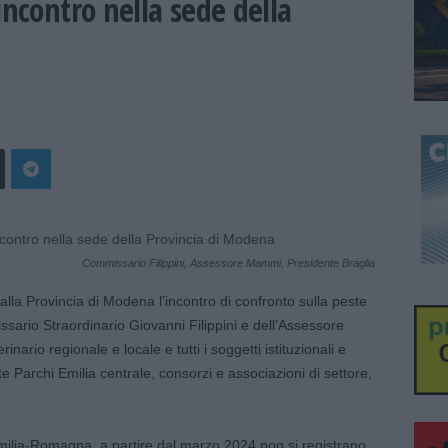
incontro nella sede della
Commissario Filippini, Assessore Mammi, Presidente Braglia
lla Provincia di Modena l’incontro di confronto sulla peste
sario Straordinario Giovanni Filippini e dell’Assessore
nario regionale e locale e tutti i soggetti istituzionali e
te Parchi Emilia centrale, consorzi e associazioni di settore,
Emilia-Romagna, a partire dal marzo 2024 non si registrano