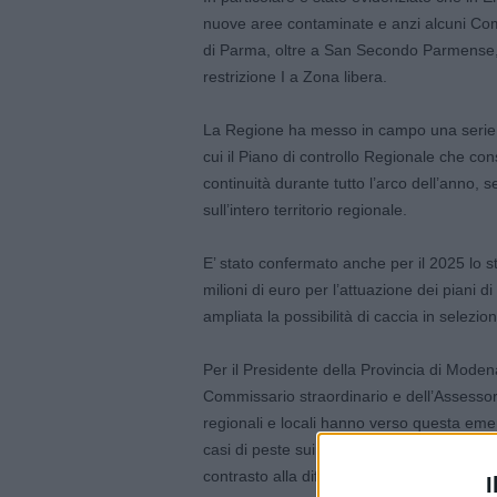
nuove aree contaminate e anzi alcuni Com
di Parma, oltre a San Secondo Parmense, 
restrizione I a Zona libera.
La Regione ha messo in campo una serie di
cui il Piano di controllo Regionale che con
continuità durante tutto l’arco dell’anno, s
sull’intero territorio regionale.
E’ stato confermato anche per il 2025 lo s
milioni di euro per l’attuazione dei piani 
ampliata la possibilità di caccia in selezion
Per il Presidente della Provincia di Moden
Commissario straordinario e dell’Assessor
regionali e locali hanno verso questa emer
casi di peste suina e proprio per questo d
contrasto alla diffusione del virus, così d
I