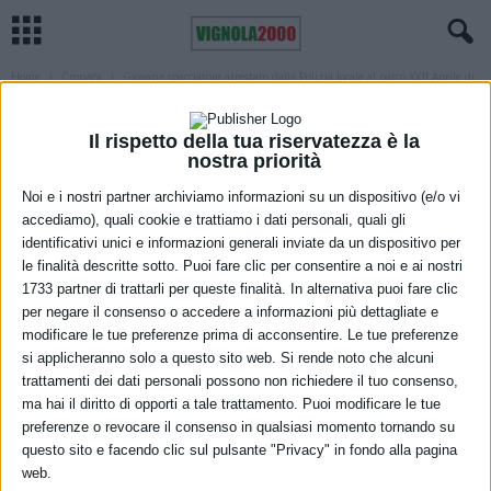
Home
Cronaca
Giovane spacciatore arrestato dalla Polizia locale al parco XXII Aprile di
Modena
CRONACA
IN EVIDENZA MODENA
MODENA
Il rispetto della tua riservatezza è la
Giovane spacciatore arrestato dalla
nostra priorità
Polizia locale al parco XXII Aprile di
Noi e i nostri partner archiviamo informazioni su un dispositivo (e/o vi
accediamo), quali cookie e trattiamo i dati personali, quali gli
Modena
identificativi unici e informazioni generali inviate da un dispositivo per
le finalità descritte sotto. Puoi fare clic per consentire a noi e ai nostri
9 Giugno 2025
1733 partner di trattarli per queste finalità. In alternativa puoi fare clic
per negare il consenso o accedere a informazioni più dettagliate e
modificare le tue preferenze prima di acconsentire. Le tue preferenze
si applicheranno solo a questo sito web. Si rende noto che alcuni
trattamenti dei dati personali possono non richiedere il tuo consenso,
ma hai il diritto di opporti a tale trattamento. Puoi modificare le tue
preferenze o revocare il consenso in qualsiasi momento tornando su
questo sito e facendo clic sul pulsante "Privacy" in fondo alla pagina
web.