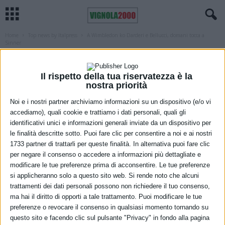
Home
Top news by Italpress
A Wimbledon ko Darderi e Bellucci, domani tocca a
Sinner
TOP NEWS BY ITALPRESS
A Wimbledon ko Darderi e Bellucci,
Il rispetto della tua riservatezza è la
domani tocca a Sinner
nostra priorità
Noi e i nostri partner archiviamo informazioni su un dispositivo (e/o vi
5 Luglio 2025
accediamo), quali cookie e trattiamo i dati personali, quali gli
identificativi unici e informazioni generali inviate da un dispositivo per
le finalità descritte sotto. Puoi fare clic per consentire a noi e ai nostri
1733 partner di trattarli per queste finalità. In alternativa puoi fare clic
per negare il consenso o accedere a informazioni più dettagliate e
modificare le tue preferenze prima di acconsentire. Le tue preferenze
si applicheranno solo a questo sito web. Si rende noto che alcuni
trattamenti dei dati personali possono non richiedere il tuo consenso,
ma hai il diritto di opporti a tale trattamento. Puoi modificare le tue
preferenze o revocare il consenso in qualsiasi momento tornando su
questo sito e facendo clic sul pulsante "Privacy" in fondo alla pagina