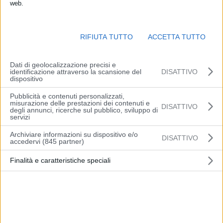
web.
RIFIUTA TUTTO
ACCETTA TUTTO
Dati di geolocalizzazione precisi e
identificazione attraverso la scansione del
DISATTIVO
dispositivo
Pubblicità e contenuti personalizzati,
LONDRA (INGHILTERRA) (ITALPRESS) – Termina la quinta
misurazione delle prestazioni dei contenuti e
DISATTIVO
degli annunci, ricerche sul pubblico, sviluppo di
giornata degli incontri dei tabelloni principali della 138esima
servizi
edizione di Wimbledon, terza prova stagionale del Grande Slam, in
Archiviare informazioni su dispositivo e/o
scena sui campi in erba di Londra. Due dei cinque azzurri approdati
DISATTIVO
accedervi (845 partner)
al terzo turno, record per il tennis italiano ai “The Championships”,
Finalità e caratteristiche speciali
non riescono a staccare il pass per gli ottavi: Darderi e Bellucci
sono out. Domani tocca a Sinner, Cobolli e Sonego, a caccia degli
ottavi di finale maschili, e a Cocciaretto, in lotta per entrare fra le
prime sedici nel torneo femminile.
Si ferma dopo due vittorie la corsa di Luciano Darderi. L’italo-
argentino, non al meglio della conizione fisica, per via di una