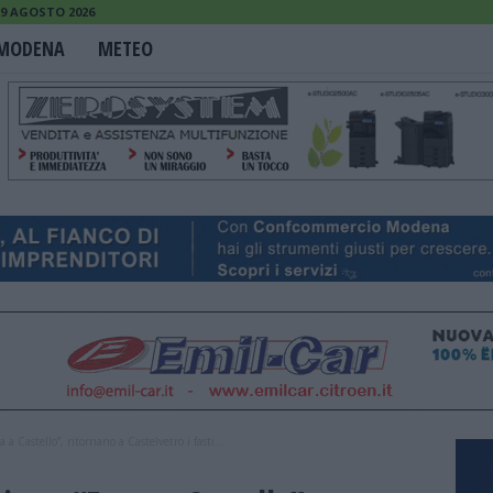
9 AGOSTO 2026
MODENA
METEO
a Castello”, ritornano a Castelvetro i fasti...