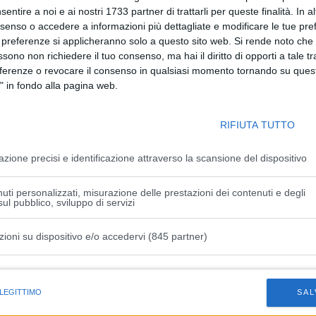
sentire a noi e ai nostri 1733 partner di trattarli per queste finalità. In a
nsenso o accedere a informazioni più dettagliate e modificare le tue pr
iamente vestiti con abiti in stile cinquecentesco, potranno
 preferenze si applicheranno solo a questo sito web. Si rende noto che 
do cibi tradizionali serviti da popolani e fantesche. Per la
ssono non richiedere il tuo consenso, ma hai il diritto di opporti a tale t
potrà vivere le suggestioni dell’epoca e assistere agli
eferenze o revocare il consenso in qualsiasi momento tornando su quest
che e trampolieri nel centro storico di Castelvetro allestito
" in fondo alla pagina web.
RIFIUTA TUTTO
ose richieste, per partecipare alla cena in piazza è, come
Ufficio Cultura del Comune, telefonando al numero 059
azione precisi e identificazione attraverso la scansione del dispositivo
alle 12.30. Le iscrizioni saranno aperte dal 5 al 20 agosto.
uti personalizzati, misurazione delle prestazioni dei contenuti e degli
i 15 euro; bambini fino a 6 anni gratuito.
ul pubblico, sviluppo di servizi
nte/; cultura@comune.castelvetro-di-modena.mo.it
zioni su dispositivo e/o accedervi (845 partner)
istiche speciali
 LEGITTIMO
SAL