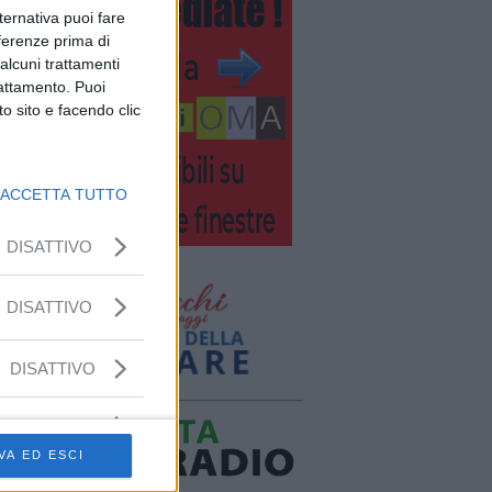
lternativa puoi fare
eferenze prima di
alcuni trattamenti
rattamento. Puoi
o sito e facendo clic
ACCETTA TUTTO
DISATTIVO
DISATTIVO
DISATTIVO
VA ED ESCI