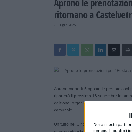
Aprono le prenotazioni
ritornano a Castelvetr
28 Luglio 2025
Aprono martedì 5 agosto le prenotazioni p
riporterà il prossimo 13 settembre le atmo
edizione, organizzata dall’associazione D
comunale.
I
Un tuffo nel Cinquecento con il tradiziona
Noi e i nostri partne
personali, quali gli i
organizzato alla corte dei Rangoni nel 15