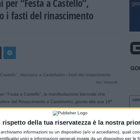
 per “Festa a Castello”,
o i fasti del rinascimento
foto: Venturelli
er “Festa a Castello”, la manifestazione biennale che
a
sfere del Rinascimento a Castelvetro, giunta alla sua 18
ama Vivente in collaborazione con l’Amministrazione
l rispetto della tua riservatezza è la nostra prior
le banchetto in costume, a rievocazione di quello
r archiviamo informazioni su un dispositivo (e/o vi accediamo), quali cook
dentificativi unici e informazioni generali inviate da un dispositivo per le fi
64 in onore del poeta Torquato Tasso.