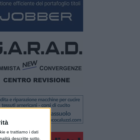
ità
ie e trattiamo i dati
nalità descritte sotto.