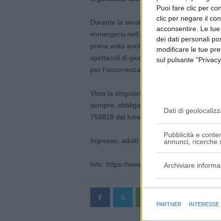
Puoi fare clic per con
clic per negare il co
Durante la serata i commensali, obbligator
acconsentire. Le tue
immergersi nell’atmosfera dell’epoca gustan
dei dati personali po
prima volta anche chi non sarà in costume 
modificare le tue pr
spettacoli di giocoleria, fuoco, danze stori
sul pulsante "Privacy
per l’occorrenza.
Vista la singolarità dell’evento e le numer
sempre, obbligatoria la prenotazione all’
Dati di geolocalizz
758818 dal lunedì al venerdì dalle ore 10 
Pubblicità e conten
Ingresso: adulti 35 euro; bambini 7-12 ann
annunci, ricerche s
Info: https://www.facebook.com/DamaVive
Archiviare informa
Finalità e caratter
PARTNER
INTERESSE