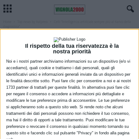
Home
Top news by Italpress
Celli “Intelligenza artificiale sempre più al fianco della
diagnostica”
TOP NEWS BY ITALPRESS
Celli “Intelligenza artificiale sempre più
Il rispetto della tua riservatezza è la
nostra priorità
al fianco della diagnostica”
Noi e i nostri partner archiviamo informazioni su un dispositivo (e/o vi
1 Agosto 2025
accediamo), quali cookie e trattiamo i dati personali, quali gli
identificativi unici e informazioni generali inviate da un dispositivo per
le finalità descritte sotto. Puoi fare clic per consentire a noi e ai nostri
1733 partner di trattarli per queste finalità. In alternativa puoi fare clic
per negare il consenso o accedere a informazioni più dettagliate e
modificare le tue preferenze prima di acconsentire. Le tue preferenze
si applicheranno solo a questo sito web. Si rende noto che alcuni
trattamenti dei dati personali possono non richiedere il tuo consenso,
ma hai il diritto di opporti a tale trattamento. Puoi modificare le tue
preferenze o revocare il consenso in qualsiasi momento tornando su
questo sito e facendo clic sul pulsante "Privacy" in fondo alla pagina