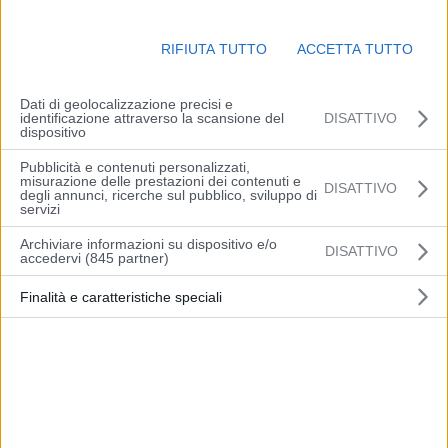
RIFIUTA TUTTO
ACCETTA TUTTO
Dati di geolocalizzazione precisi e
identificazione attraverso la scansione del
DISATTIVO
dispositivo
BRUXELLES (BELGIO) (ITALPRESS) – “La Palestina sarà
Pubblicità e contenuti personalizzati,
misurazione delle prestazioni dei contenuti e
DISATTIVO
riconosciuta dal Belgio all’Assemblea generale delle Nazioni Unite.
degli annunci, ricerche sul pubblico, sviluppo di
servizi
Saranno imposte severe sanzioni al governo israeliano”. Lo ha
scritto in un post su X il ministro degli Esteri belga, Maxime Prèvot.
Archiviare informazioni su dispositivo e/o
DISATTIVO
accedervi (845 partner)
“Alla luce della tragedia umanitaria in corso in Palestina, in
particolare a Gaza, e di fronte alla violenza commessa da Israele in
Finalità e caratteristiche speciali
violazione del diritto internazionale, il Belgio è stato costretto a
prendere decisioni drastiche per aumentare la pressione sul
governo israeliano e sui terroristi di Hamas”, ha aggiunto il capo
della diplomazia belga.
– foto: Ipa Agency –