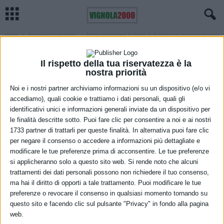
Home
Top news by Italpress
Belgio riconoscerà lo Stato di Palestina e imporrà sanzioni
a Israele
TOP NEWS BY ITALPRESS
Il rispetto della tua riservatezza è la
Belgio riconoscerà lo Stato di Palestina
nostra priorità
e imporrà sanzioni a Israele
Noi e i nostri partner archiviamo informazioni su un dispositivo (e/o vi
accediamo), quali cookie e trattiamo i dati personali, quali gli
2 Settembre 2025
identificativi unici e informazioni generali inviate da un dispositivo per
le finalità descritte sotto. Puoi fare clic per consentire a noi e ai nostri
1733 partner di trattarli per queste finalità. In alternativa puoi fare clic
per negare il consenso o accedere a informazioni più dettagliate e
modificare le tue preferenze prima di acconsentire. Le tue preferenze
si applicheranno solo a questo sito web. Si rende noto che alcuni
trattamenti dei dati personali possono non richiedere il tuo consenso,
ma hai il diritto di opporti a tale trattamento. Puoi modificare le tue
preferenze o revocare il consenso in qualsiasi momento tornando su
questo sito e facendo clic sul pulsante "Privacy" in fondo alla pagina
web.