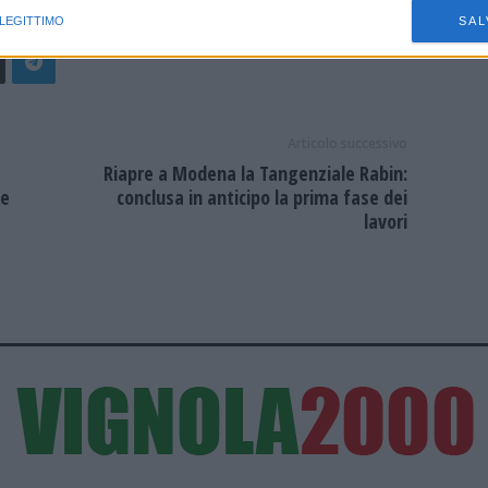
 LEGITTIMO
SAL
Articolo successivo
Riapre a Modena la Tangenziale Rabin:
ne
conclusa in anticipo la prima fase dei
lavori