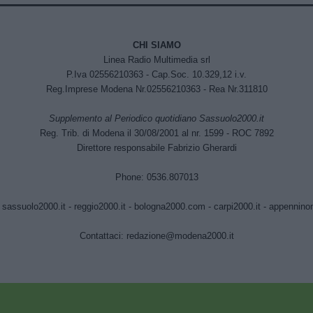
CHI SIAMO
Linea Radio Multimedia srl
P.Iva 02556210363 - Cap.Soc. 10.329,12 i.v.
Reg.Imprese Modena Nr.02556210363 - Rea Nr.311810
Supplemento al Periodico quotidiano Sassuolo2000.it
Reg. Trib. di Modena il 30/08/2001 al nr. 1599 - ROC 7892
Direttore responsabile Fabrizio Gherardi
Phone: 0536.807013
:
sassuolo2000.it
-
reggio2000.it
-
bologna2000.com
-
carpi2000.it
-
appenninono
Contattaci:
redazione@modena2000.it