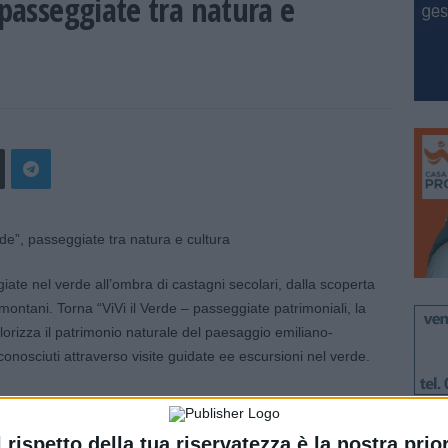
 passeggiate tra natura e
ggiate nel verde all’ombra di castagni secolari, dalla scoperta
 montani. Torna “ViVi il Verde – passeggiate patrimoniali, la
orizza il patrimonio naturale del paesaggio emiliano-
nosciuti attraverso visite guidate ee escursioni nel verde.
ato a soggetti privati no profit (associazioni, istituzioni
 individuali o in rete finalizzati alla scoperta del patrimonio
l rispetto della tua riservatezza è la nostra prior