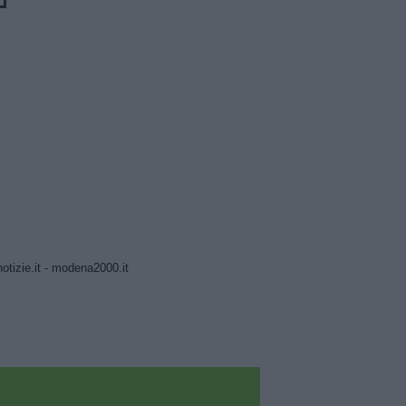
tizie.it
-
modena2000.it