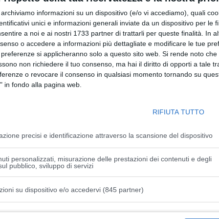
parchi, ai giardini e mulini storici e agli alberi monumentali.
r archiviamo informazioni su un dispositivo (e/o vi accediamo), quali cook
dentificativi unici e informazioni generali inviate da un dispositivo per le fi
 le province di Piacenza, Parma, Reggio Emilia, Modena e
sentire a noi e ai nostri 1733 partner di trattarli per queste finalità. In a
n 40mila euro complessivi.
nsenso o accedere a informazioni più dettagliate e modificare le tue pr
 preferenze si applicheranno solo a questo sito web. Si rende noto che 
tà territoriali, tradizioni storiche e testimonianze culturali
ssono non richiedere il tuo consenso, ma hai il diritto di opporti a tale t
n luoghi poco noti, rivolti a un pubblico ampio e inclusivo, in
eferenze o revocare il consenso in qualsiasi momento tornando su quest
enti. Si tratta di quattro passeggiate guidate nel paesaggio
" in fondo alla pagina web.
istico di 7,5 km tra gli alberi monumentali e i luoghi di
 Valmarecchia (Rn), quattro passeggiate nell’area
RIFIUTA TUTTO
mminate tra Parma, Carignano e i Boschi di Carrega.
azione precisi e identificazione attraverso la scansione del dispositivo
a valorizzazione del nostro territorio- afferma l’assessora
 Allegni- e porta a scoprire luoghi in cui natura, storia e
uti personalizzati, misurazione delle prestazioni dei contenuti e degli
ul pubblico, sviluppo di servizi
Ringrazio gli enti del Terzo settore e le associazioni che
re relazioni, promovete realtà meno conosciute e rendere il
zioni su dispositivo e/o accedervi (845 partner)
 accessibile a tutte e tutti”.
ulturale della Regione
.
istiche speciali