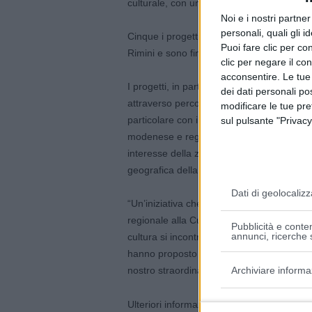
culturale, con un’attenzione particolare ai 
Noi e i nostri partne
personali, quali gli i
Cinque i progetti selezionati interessano
Puoi fare clic per con
Rimini e sono finanziati dalla Regione co
clic per negare il co
acconsentire. Le tue
I progetti, in particolare, valorizzano identi
dei dati personali po
attraverso percorsi immersivi e innovativi i
modificare le tue pr
particolare con iniziative anche per ipoved
sul pulsante "Privacy
modenese e reggiano, un percorso escursion
interesse della zona di Poggio Torriana in
geografica della Val d’Arda (Pc) e tre ca
Dati di geolocalizz
“Un’iniziativa che rafforza l’impegno per l
regionale alla Cultura e Paesaggio, Gessica
Pubblicità e conten
annunci, ricerche s
cultura si incontrano, con consapevolezza. 
hanno proposto iniziative capaci di attiva
Archiviare informa
nostro straordinario patrimonio naturale più
Patrimonio c
Ulteriori informazioni sul sito
Finalità e caratter