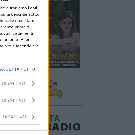
ie e trattiamo i dati
nalità descritte sotto.
lternativa puoi fare
eferenze prima di
alcuni trattamenti
rattamento. Puoi
o sito e facendo clic
ACCETTA TUTTO
DISATTIVO
DISATTIVO
DISATTIVO