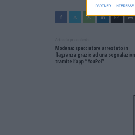
PARTNER
INTERESSE
Articolo precedente
Modena: spacciatore arrestato in
flagranza grazie ad una segnalazio
tramite l’app “YouPol”