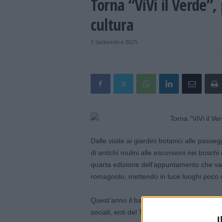
Torna “ViVi il Verde”,
cultura
3 Settembre 2025
Dalle visite ai giardini botanici alle passe
di antichi mulini alle escursioni nei boschi
quarta edizione dell’appuntamento che val
romagnolo, mettendo in luce luoghi poco co
Quest’anno il bando regionale è stato riserv
sociali, enti del Terzo settore), per progetti
I