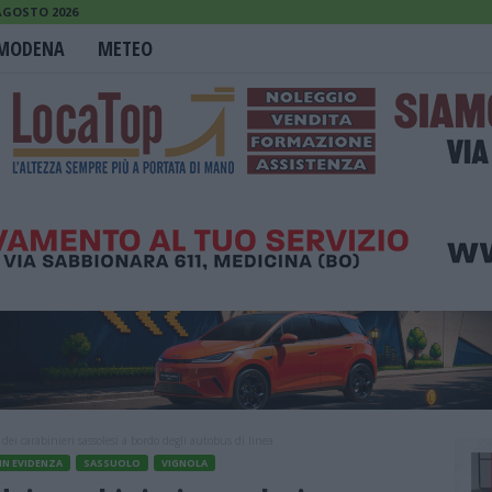
AGOSTO 2026
MODENA
METEO
 dei carabinieri sassolesi a bordo degli autobus di linea
IN EVIDENZA
SASSUOLO
VIGNOLA