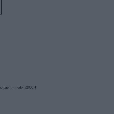
tizie.it
-
modena2000.it