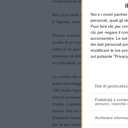
comprensorio delle
Unioni
del
Distretto
Ce
I
Noi e i nostri partne
Nel corso delle verifiche, che hanno inter
personali, quali gli i
e Vignola, sono state identificate circa 80
Puoi fare clic per con
clic per negare il co
Proprio a bordo della linea n. 800, nella lo
acconsentire. Le tue
ausilio di un controllore della società di 
dei dati personali po
ostile di un giovane passeggero. L’uomo, 
modificare le tue pr
possesso di titolo di viaggio che non era sta
sul pulsante "Privacy
al controllore, collaborando soltanto dopo l
La cornice dei controlli sul trasporto pubbl
primo pomeriggio di ieri a Guiglia, in loca
Dati di geolocalizz
700 (tratta Vignola/Zocca), un minorenne di
mezzo tornasse indietro, poiché non era r
Pubblicità e conten
annunci, ricerche s
madre. L’autista, costretto ad una brusca 
donna, che ha riportato lievi contusioni (c
Archiviare informa
Entrambi hanno dovuto ricorrere a cure me
per le lievi lesioni riportate.