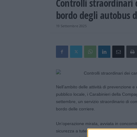
Controlli straordinari 
bordo degli autobus d
19 Settembre 2025
Nell’ambito delle attività di prevenzione e 
pubblico locale, i Carabinieri della Compa
settembre, un servizio straordinario di contro
bordo delle corriere.
Un’operazione mirata, avviata in concomitan
sicurezza a tutela dei numerosi studenti e