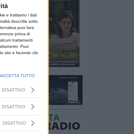
ità
ie e trattiamo i dati
nalità descritte sotto.
lternativa puoi fare
eferenze prima di
alcuni trattamenti
rattamento. Puoi
o sito e facendo clic
ACCETTA TUTTO
DISATTIVO
DISATTIVO
DISATTIVO