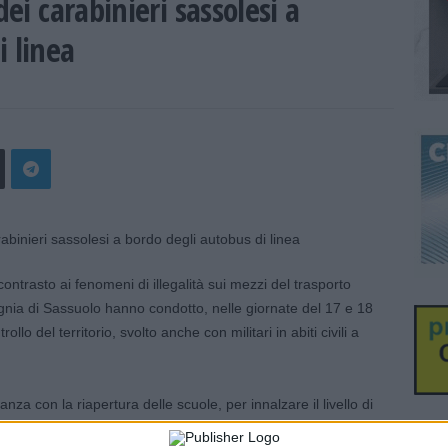
dei carabinieri sassolesi a
i linea
contrasto ai fenomeni di illegalità sui mezzi del trasporto
gnia di Sassuolo hanno condotto, nelle giornate del 17 e 18
llo del territorio, svolto anche con militari in abiti civili a
za con la riapertura delle scuole, per innalzare il livello di
 pendolari che ogni giorno utilizzano autobus e corriere nel