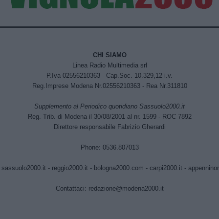
CHI SIAMO
Linea Radio Multimedia srl
P.Iva 02556210363 - Cap.Soc. 10.329,12 i.v.
Reg.Imprese Modena Nr.02556210363 - Rea Nr.311810
Supplemento al Periodico quotidiano Sassuolo2000.it
Reg. Trib. di Modena il 30/08/2001 al nr. 1599 - ROC 7892
Direttore responsabile Fabrizio Gherardi
Phone: 0536.807013
:
sassuolo2000.it
-
reggio2000.it
-
bologna2000.com
-
carpi2000.it
-
appenninono
Contattaci:
redazione@modena2000.it