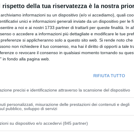
ramico
e di
Terre di Castelli
.
l rispetto della tua riservatezza è la nostra prior
r archiviamo informazioni su un dispositivo (e/o vi accediamo), quali cook
essato i comuni di Sassuolo, Formigine, Maranello, Guiglia
dentificativi unici e informazioni generali inviate da un dispositivo per le fi
 persone, di cui 25 minorenni.
sentire a noi e ai nostri 1733 partner di trattarli per queste finalità. In a
nsenso o accedere a informazioni più dettagliate e modificare le tue pr
calità Casinalbo di Formigine, i militari sono intervenuti in
 preferenze si applicheranno solo a questo sito web. Si rende noto che 
trasporto che aveva chiesto supporto per l’atteggiamento
ssono non richiedere il tuo consenso, ma hai il diritto di opporti a tale t
un cittadino pakistano 24enne residente a Maranello, in
eferenze o revocare il consenso in qualsiasi momento tornando su quest
to obliterato, si era rifiutato di fornire le proprie generalità
" in fondo alla pagina web.
’arrivo dei Carabinieri.
RIFIUTA TUTTO
ico ha registrato, inoltre, un grave episodio verificatosi nel
lità Monteorsello. Come noto, durante la corsa della linea n.
azione precisi e identificazione attraverso la scansione del dispositivo
 origini tunisine ha aggredito l’autista pretendendo che il
iuscito a scendere alla fermata desiderata insieme alla
uti personalizzati, misurazione delle prestazioni dei contenuti e degli
ul pubblico, sviluppo di servizi
frenata, ha provocato involontariamente la caduta della
ome egli stesso in seguito alla subita aggressione).
zioni su dispositivo e/o accedervi (845 partner)
diche presso il Pronto Soccorso dell’Ospedale di Vignola,