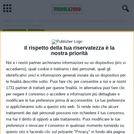
Home
Formazione
Formazione: minori stranieri non accompagnati, 9,5 milioni di
euro investiti dalla Regione...
FORMAZIONE
REGIONE
Formazione: minori stranieri non
Il rispetto della tua riservatezza è la
accompagnati, 9,5 milioni di euro
nostra priorità
investiti dalla Regione dal 2023 e oltre
Noi e i nostri partner archiviamo informazioni su un dispositivo (e/o vi
accediamo), quali cookie e trattiamo i dati personali, quali gli
650 ragazzi e ragazze coinvolti
identificativi unici e informazioni generali inviate da un dispositivo per
le finalità descritte sotto. Puoi fare clic per consentire a noi e ai nostri
4 Dicembre 2025
1731 partner di trattarli per queste finalità. In alternativa puoi fare clic
per negare il consenso o accedere a informazioni più dettagliate e
modificare le tue preferenze prima di acconsentire. Le tue preferenze
si applicheranno solo a questo sito web. Si rende noto che alcuni
trattamenti dei dati personali possono non richiedere il tuo consenso,
ma hai il diritto di opporti a tale trattamento. Puoi modificare le tue
Accogliere e sostenere i minori che arrivano soli nel nostro Paese
preferenze o revocare il consenso in qualsiasi momento tornando su
significa offrire loro protezione e opportunità oggi, perché possano
questo sito e facendo clic sul pulsante "Privacy" in fondo alla pagina