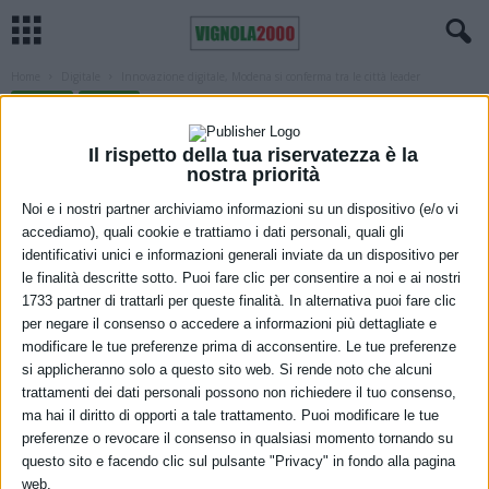
Home
Digitale
Innovazione digitale, Modena si conferma tra le città leader
DIGITALE
MODENA
Innovazione digitale, Modena si
Il rispetto della tua riservatezza è la
conferma tra le città leader
nostra priorità
Noi e i nostri partner archiviamo informazioni su un dispositivo (e/o vi
4 Dicembre 2025
accediamo), quali cookie e trattiamo i dati personali, quali gli
identificativi unici e informazioni generali inviate da un dispositivo per
le finalità descritte sotto. Puoi fare clic per consentire a noi e ai nostri
1733 partner di trattarli per queste finalità. In alternativa puoi fare clic
per negare il consenso o accedere a informazioni più dettagliate e
modificare le tue preferenze prima di acconsentire. Le tue preferenze
si applicheranno solo a questo sito web. Si rende noto che alcuni
trattamenti dei dati personali possono non richiedere il tuo consenso,
Modena si conferma tra le città leader nell’innovazione digitale,
ma hai il diritto di opporti a tale trattamento. Puoi modificare le tue
restando tra i comuni italiani “full digital”, cioè ai vertici in tutti e tre
preferenze o revocare il consenso in qualsiasi momento tornando su
questo sito e facendo clic sul pulsante "Privacy" in fondo alla pagina
gli indici della classifica ICity Rank 2025, la ricerca sulla
web.