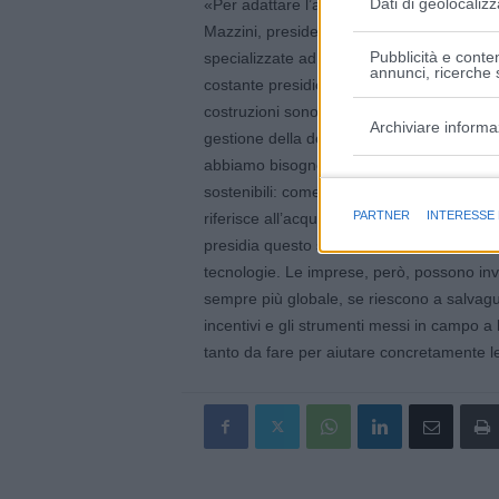
Dati di geolocalizz
«Per adattare l’ampia gamma delle tecnolo
Mazzini, presidente Lapam Confartigianato
Pubblicità e conten
specializzate ad alta vocazione artigiana. 
annunci, ricerche s
costante presidio dei processi energy savin
costruzioni sono richieste attività di adatta
Archiviare informa
gestione della domotica, dell’efficientam
abbiamo bisogno di strumenti che permetta
Finalità e caratter
sostenibili: come emerge dai dati, circa u
PARTNER
INTERESSE
riferisce all’acquisto di macchinari e di ben
presidia questo segmento di offerta di ben
tecnologie. Le imprese, però, possono inv
sempre più globale, se riescono a salvagua
incentivi e gli strumenti messi in campo a
tanto da fare per aiutare concretamente le 