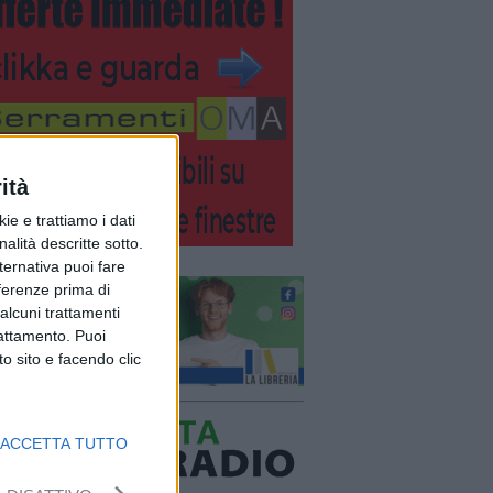
ità
ie e trattiamo i dati
nalità descritte sotto.
lternativa puoi fare
eferenze prima di
alcuni trattamenti
rattamento. Puoi
o sito e facendo clic
ACCETTA TUTTO