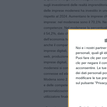
sugli investimenti delle realtà imprenditor
delle imprese modenesi ha investito in uno o
rispetto al 2024. Aumentano le imprese che
imprese: nel modenese sono il 70,1%. Nell’
competenze. Nel modenese la percentuale 
il 54,2%, dato che sale al 56,7% per le micr
dell’economia ha stimolato l’offerta nei set
I
anche il comparto artigiano del settore. A
Noi e i nostri partne
imprese digitali, di cui 228 artigiane, regist
personali, quali gli i
web, produzione software e commercio elett
Puoi fare clic per con
imprese digitali, che danno da lavorare a 3
clic per negare il co
modenesi si concentra in due settori: prod
acconsentire. Le tue
dei dati personali po
connesse ed elaborazione dei dati, hosting
modificare le tue pr
Modena sono 2.760 le imprese artigiane, pa
sul pulsante "Privacy
e delle competenze dei 7.365 addetti, int
personalizzazioni e trasformazioni, orient
utilizzatore finale del bene.