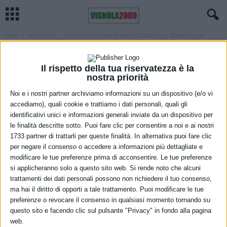
Home
Formazione
Formazione e lavoro all’estero, a Modena un laboratorio per
conoscere le opportunità
FORMAZIONE
LAVORO
MODENA
Formazione e lavoro all’estero, a
Il rispetto della tua riservatezza è la
nostra priorità
Modena un laboratorio per conoscere le
Noi e i nostri partner archiviamo informazioni su un dispositivo (e/o vi
opportunità
accediamo), quali cookie e trattiamo i dati personali, quali gli
identificativi unici e informazioni generali inviate da un dispositivo per
25 Febbraio 2026
le finalità descritte sotto. Puoi fare clic per consentire a noi e ai nostri
1733 partner di trattarli per queste finalità. In alternativa puoi fare clic
per negare il consenso o accedere a informazioni più dettagliate e
modificare le tue preferenze prima di acconsentire. Le tue preferenze
si applicheranno solo a questo sito web. Si rende noto che alcuni
trattamenti dei dati personali possono non richiedere il tuo consenso,
ma hai il diritto di opporti a tale trattamento. Puoi modificare le tue
U
preferenze o revocare il consenso in qualsiasi momento tornando su
questo sito e facendo clic sul pulsante "Privacy" in fondo alla pagina
web.