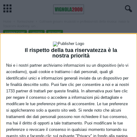
Home
Formazione
Coltivare giovani musicisti e professionisti della musica: nasce la
Toscanini Academy, un...
FORMAZIONE
LAVORO
REGIONE
Coltivare giovani musicisti e
Il rispetto della tua riservatezza è la
professionisti della musica: nasce la
nostra priorità
Toscanini Academy, un ponte tra
Noi e i nostri partner archiviamo informazioni su un dispositivo (e/o vi
accediamo), quali cookie e trattiamo i dati personali, quali gli
formazione e lavoro
identificativi unici e informazioni generali inviate da un dispositivo per
le finalità descritte sotto. Puoi fare clic per consentire a noi e ai nostri
3 Marzo 2026
1733 partner di trattarli per queste finalità. In alternativa puoi fare clic
per negare il consenso o accedere a informazioni più dettagliate e
modificare le tue preferenze prima di acconsentire. Le tue preferenze
si applicheranno solo a questo sito web. Si rende noto che alcuni
trattamenti dei dati personali possono non richiedere il tuo consenso,
ma hai il diritto di opporti a tale trattamento. Puoi modificare le tue
preferenze o revocare il consenso in qualsiasi momento tornando su
questo sito e facendo clic sul pulsante "Privacy" in fondo alla pagina