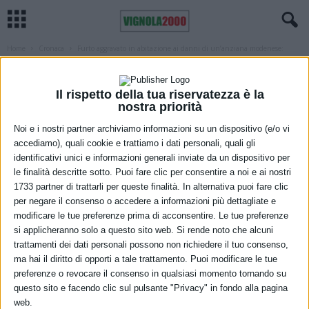
Home
Cronaca
Furto aggravato in abitazione ai danni di un’anziana modenese:
ennesimo trasfertista arrestato...
CRONACA
IN EVIDENZA MODENA
MODENA
Furto aggravato in abitazione ai danni
Il rispetto della tua riservatezza è la
nostra priorità
di un’anziana modenese: ennesimo
Noi e i nostri partner archiviamo informazioni su un dispositivo (e/o vi
trasfertista arrestato dalla Polizia di
accediamo), quali cookie e trattiamo i dati personali, quali gli
identificativi unici e informazioni generali inviate da un dispositivo per
Stato
le finalità descritte sotto. Puoi fare clic per consentire a noi e ai nostri
1733 partner di trattarli per queste finalità. In alternativa puoi fare clic
4 Marzo 2026
per negare il consenso o accedere a informazioni più dettagliate e
modificare le tue preferenze prima di acconsentire. Le tue preferenze
si applicheranno solo a questo sito web. Si rende noto che alcuni
trattamenti dei dati personali possono non richiedere il tuo consenso,
ma hai il diritto di opporti a tale trattamento. Puoi modificare le tue
preferenze o revocare il consenso in qualsiasi momento tornando su
questo sito e facendo clic sul pulsante "Privacy" in fondo alla pagina
web.