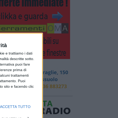
ità
ie e trattiamo i dati
nalità descritte sotto.
lternativa puoi fare
eferenze prima di
alcuni trattamenti
rattamento. Puoi
o sito e facendo clic
ACCETTA TUTTO