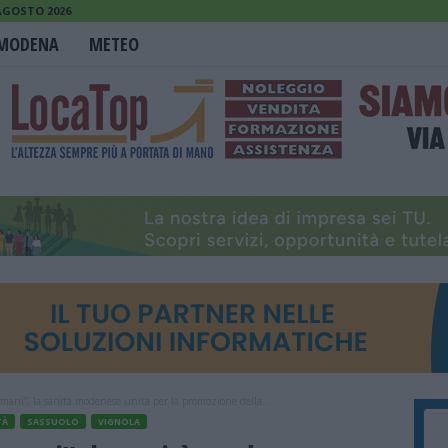
 AGOSTO 2026
MODENA
METEO
omani”, la sanità modenese unita per la promozione della...
TÀ
SASSUOLO
VIGNOLA