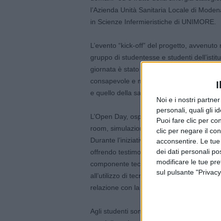
l’Azienda Unità Sanitaria Locale di Moden
in Scienze Infermieristiche di UNIMORE.
L’evento “kick-off” del progetto, avvenuto n
gruppo di studentesse e studenti dell’isti
giornata è stato fornire ai giovani un orien
consapevole e motivata, rappresentando un
I
e quello della sanità pubblica.
Noi e i nostri partne
personali, quali gli i
L’Open Day, ospitato dal Centro Servizi 
Puoi fare clic per con
room, simulazioni ad alta fedeltà, ecografia
clic per negare il co
Durante l’iniziativa, diversi professionisti
acconsentire. Le tue
dei dati personali po
offrendo testimonianze concrete sul duplice
modificare le tue pr
componente tecnica, legata all’acquisizion
sul pulsante "Privacy
all’utilizzo di tecnologie innovative; dall’a
relazione con la persona assistita e i suoi f
Agli studenti sono state illustrate anche le