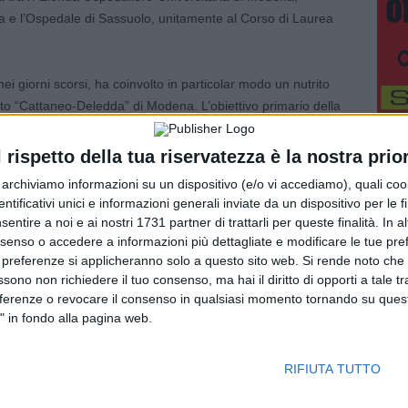
a e l’Ospedale di Sassuolo, unitamente al Corso di Laurea
ei giorni scorsi, ha coinvolto in particolar modo un nutrito
tuto “Cattaneo-Deledda” di Modena. L’obiettivo primario della
tamento strutturato, volto a favorire una scelta universitaria
 importante punto di incontro tra il mondo dell’istruzione
l rispetto della tua riservatezza è la nostra prior
r archiviamo informazioni su un dispositivo (e/o vi accediamo), quali cook
dentificativi unici e informazioni generali inviate da un dispositivo per le fi
di UNIMORE adiacente al Policlinico, prevedeva una escape
sentire a noi e ai nostri 1731 partner di trattarli per queste finalità. In a
 infermieristica, accessi venosi, arteriosi e altro ancora.
nsenso o accedere a informazioni più dettagliate e modificare le tue pr
 e tutor accademici hanno condiviso i propri percorsi,
 preferenze si applicheranno solo a questo sito web. Si rende noto che 
ssono non richiedere il tuo consenso, ma hai il diritto di opporti a tale t
 valore del lavoro infermieristico: da un lato la
eferenze o revocare il consenso in qualsiasi momento tornando su quest
e di competenze cliniche avanzate, alla ricerca scientifica e
" in fondo alla pagina web.
ltro il valore umano, fondato sull’empatia, sull’ascolto e sulla
amiliari.
RIFIUTA TUTTO
 ampie prospettive di carriera e i percorsi di