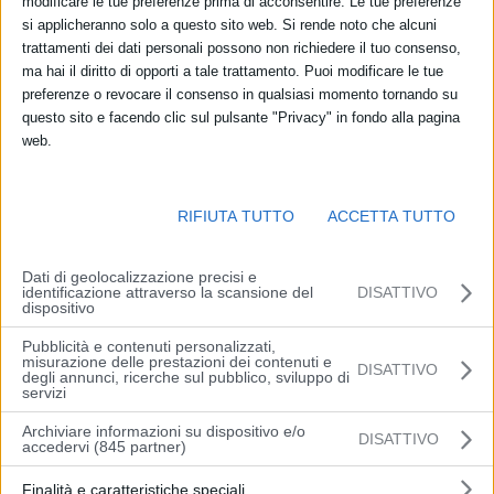
modificare le tue preferenze prima di acconsentire. Le tue preferenze
Claudio Bardazzi, responsabile Osservatorio Findomestic
si applicheranno solo a questo sito web. Si rende noto che alcuni
trattamenti dei dati personali possono non richiedere il tuo consenso,
Nel 2025 la spesa per beni durevoli in Emilia-Romagna si è
ma hai il diritto di opporti a tale trattamento. Puoi modificare le tue
attestata a 7,12 miliardi di euro, in calo dell’1,3% rispetto all’anno
preferenze o revocare il consenso in qualsiasi momento tornando su
precedente. L’Osservatorio Annuale Consumi di Findomestic,
questo sito e facendo clic sul pulsante "Privacy" in fondo alla pagina
web.
giunto alla 32° edizione, evidenzia un calo più contenuto rispetto
alla media nazionale (-2,1%) e conferma la regione tra le aree più
solide del Paese. L’Emilia-Romagna si colloca infatti al quarto posto
RIFIUTA TUTTO
ACCETTA TUTTO
nella graduatoria italiana per spesa complessiva in beni durevoli e
al quarto anche per spesa media familiare, pari a 3.418 euro,
nonostante una diminuzione dell’1,8%.
Dati di geolocalizzazione precisi e
identificazione attraverso la scansione del
DISATTIVO
dispositivo
Proprio la mobilità, settore simbolo dell’Emilia-Romagna nel mondo,
Pubblicità e contenuti personalizzati,
soffre un calo della spesa in termini di acquisti delle famiglie: le
misurazione delle prestazioni dei contenuti e
DISATTIVO
degli annunci, ricerche sul pubblico, sviluppo di
auto nuove valgono 1,63 miliardi di euro, quarto dato nazionale, e
servizi
calano del 4%; le auto usate raggiungono 2,2 miliardi di euro,
Archiviare informazioni su dispositivo e/o
anche qui quarto valore italiano, e restano quasi stabili (-0,1%); i
DISATTIVO
accedervi (845 partner)
motoveicoli si fermano a 209,5 milioni di euro, sesto mercato
nazionale, con una contrazione del 10,1%. Tra i beni per la casa, gli
Finalità e caratteristiche speciali