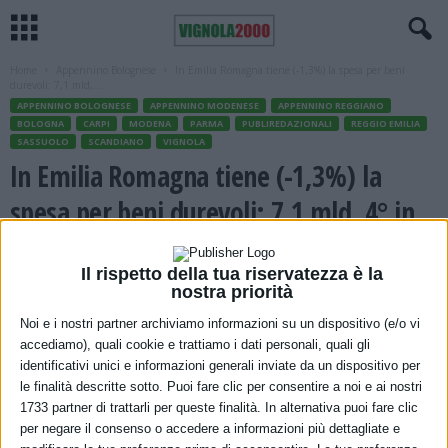
Home
Appennino Bolognese
In Emilia Romagna tiene (-1,3%) la spesa per beni
durevoli: 7,1 mld,...
APPENNINO BOLOGNESE
APPENNINO MODENESE
APPENNINO REGGIANO
BOLOGNA
CARPI
MODENA
PARMA
PUBLIREDAZIONALI
REGGIO EMILIA
SASSUOLO
SCANDIANO
VIGNOLA
In Emilia Romagna tiene (-1,3%) la
spesa per beni durevoli: 7,1 mld, 4° in
Italia
Il rispetto della tua riservatezza è la
26 Maggio 2026
nostra priorità
Noi e i nostri partner archiviamo informazioni su un dispositivo (e/o vi
accediamo), quali cookie e trattiamo i dati personali, quali gli
identificativi unici e informazioni generali inviate da un dispositivo per
le finalità descritte sotto. Puoi fare clic per consentire a noi e ai nostri
1733 partner di trattarli per queste finalità. In alternativa puoi fare clic
per negare il consenso o accedere a informazioni più dettagliate e