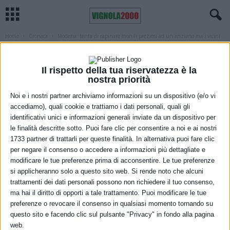
Home
Cronaca
Modena: tenta di rapinare monili preziosi ad un anziano ma i vicini...
CRONACA
IN EVIDENZA MODENA
MODENA
Modena: tenta di rapinare monili
Il rispetto della tua riservatezza è la
preziosi ad un anziano ma i vicini lo
nostra priorità
bloccano. Arrestato
Noi e i nostri partner archiviamo informazioni su un dispositivo (e/o vi
accediamo), quali cookie e trattiamo i dati personali, quali gli
identificativi unici e informazioni generali inviate da un dispositivo per
26 Maggio 2026
le finalità descritte sotto. Puoi fare clic per consentire a noi e ai nostri
1733 partner di trattarli per queste finalità. In alternativa puoi fare clic
per negare il consenso o accedere a informazioni più dettagliate e
modificare le tue preferenze prima di acconsentire. Le tue preferenze
si applicheranno solo a questo sito web. Si rende noto che alcuni
trattamenti dei dati personali possono non richiedere il tuo consenso,
ma hai il diritto di opporti a tale trattamento. Puoi modificare le tue
preferenze o revocare il consenso in qualsiasi momento tornando su
questo sito e facendo clic sul pulsante "Privacy" in fondo alla pagina
Nei giorni scorsi la Polizia di Stato ha tratto in arresto un cittadino
web.