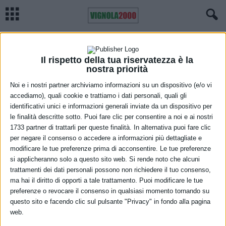
Home
Cronaca
Strage in centro a Modena, aggiornamento sulle condizioni dei feriti
CRONACA
MODENA
Strage in centro a Modena,
Il rispetto della tua riservatezza è la
nostra priorità
aggiornamento sulle condizioni dei
Noi e i nostri partner archiviamo informazioni su un dispositivo (e/o vi
feriti
accediamo), quali cookie e trattiamo i dati personali, quali gli
identificativi unici e informazioni generali inviate da un dispositivo per
26 Maggio 2026
le finalità descritte sotto. Puoi fare clic per consentire a noi e ai nostri
1733 partner di trattarli per queste finalità. In alternativa puoi fare clic
per negare il consenso o accedere a informazioni più dettagliate e
modificare le tue preferenze prima di acconsentire. Le tue preferenze
si applicheranno solo a questo sito web. Si rende noto che alcuni
trattamenti dei dati personali possono non richiedere il tuo consenso,
ma hai il diritto di opporti a tale trattamento. Puoi modificare le tue
preferenze o revocare il consenso in qualsiasi momento tornando su
questo sito e facendo clic sul pulsante "Privacy" in fondo alla pagina
Archivio Ausl Bologna – foto Paolo Righi
web.