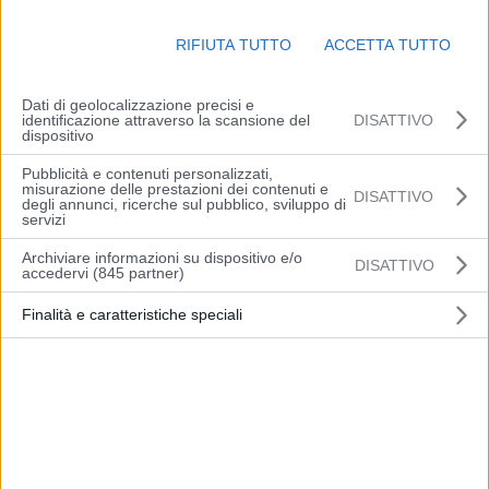
Due i pazienti ricoverati all’Ospedale Maggiore di Bologna, un
uomo di 55 anni e una donna di 55 anni. Per entrambi le condizioni
RIFIUTA TUTTO
ACCETTA TUTTO
cliniche lentamente migliorano. L’uomo, in particolare, ha ripreso
gradualmente coscienza ed è fuori pericolo di vita. La donna di 55
Dati di geolocalizzazione precisi e
anni è ancora in condizioni critiche ma stabile, la prognosi resta
identificazione attraverso la scansione del
DISATTIVO
dispositivo
riservata.
Pubblicità e contenuti personalizzati,
misurazione delle prestazioni dei contenuti e
DISATTIVO
degli annunci, ricerche sul pubblico, sviluppo di
servizi
Archiviare informazioni su dispositivo e/o
DISATTIVO
accedervi (845 partner)
Articolo precedente
Articolo successivo
Meloni “Chiediamo che
Meloni “L’Europa faccia
Finalità e caratteristiche speciali
l’Europa faccia meno e lo
meno e lo faccia meglio”
faccia meglio”