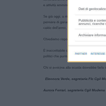
e attività amministrative, con la presenza
Dati di geolocalizz
Se già oggi, a maggio, le aule risultano b
Pubblicità e conten
pensare di garantire didattica, recuperi, a
annunci, ricerche s
caldo dell’anno, senza interventi struttural
Archiviare informa
Chiediamo risposte e soluzioni immediate
Finalità e caratter
È inaccettabile che ciclicamente si prese
PARTNER
INTERESSE
politici che puntualmente vengono disatte
Chi si avvicina alla scuola dovrebbe farlo
Eleonora Verde, segretaria Flc Cgil 
Aurora Ferrari, segreteria Cgil Modena