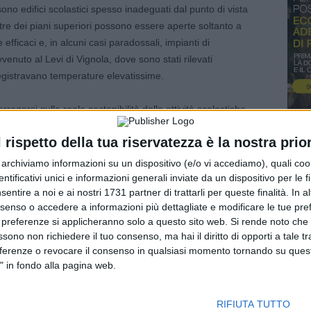
no edifici scolastici spesso inadeguati dal punto di vista
stre dei piani superiori possono essere aperte soltanto a
 efficaci e, in alcuni casi paradossali, impianti di
nuto al Levi di Vignola, dove sono stati rilevati
registravano temperature elevatissime.
rrogarsi sulla reale sostenibilità delle attività scolastiche.
l rispetto della tua riservatezza è la nostra prior
Aurora
Ferrari
, rispettivamente segretaria sindacato scuola
 con delega e Salute e Sicurezza.
r archiviamo informazioni su un dispositivo (e/o vi accediamo), quali cook
dentificativi unici e informazioni generali inviate da un dispositivo per le fi
sentire a noi e ai nostri 1731 partner di trattarli per queste finalità. In a
nno posto la questione all’attenzione dei Dirigenti scolastici
nsenso o accedere a informazioni più dettagliate e modificare le tue pr
nte Provincia, Sindaci), chiedendo l’adozione di rapide
 preferenze si applicheranno solo a questo sito web. Si rende noto che 
sicurezza – delle attuali condizioni ambientali presenti negli
ssono non richiedere il tuo consenso, ma hai il diritto di opporti a tale t
spetto delle norme a tutela della salute e della sicurezza di
eferenze o revocare il consenso in qualsiasi momento tornando su quest
" in fondo alla pagina web.
ono” con la fine delle lezioni: gli edifici scolastici
RIFIUTA TUTTO
o il mese di giugno e fino a metà luglio per esami, scrutini