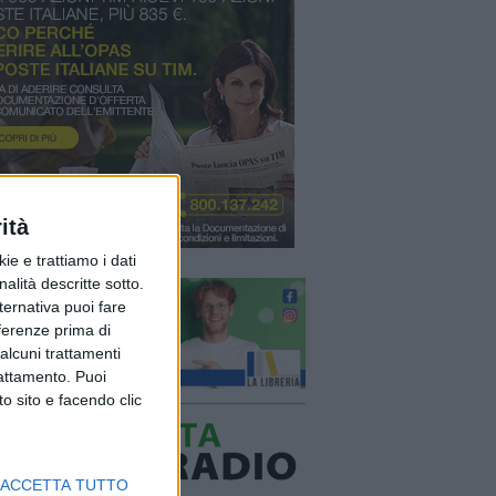
ità
ie e trattiamo i dati
nalità descritte sotto.
lternativa puoi fare
eferenze prima di
alcuni trattamenti
rattamento. Puoi
o sito e facendo clic
ACCETTA TUTTO