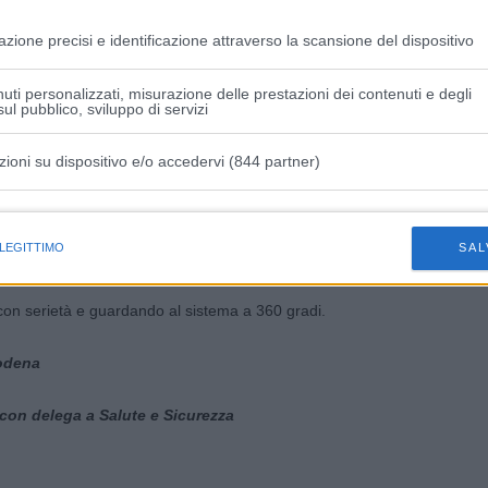
 costante di studenti, docenti e personale ATA.
azione precisi e identificazione attraverso la scansione del dispositivo
ollenti, risulta incomprensibile come qualcuno possa
uti personalizzati, misurazione delle prestazioni dei contenuti e degli
ccoglienza e lavoro del personale durante il periodo più
ul pubblico, sviluppo di servizi
i adeguati e celeri.
zioni su dispositivo e/o accedervi (844 partner)
.
istiche speciali
ntino le stesse situazioni a cui seguono promesse e slogan
 LEGITTIMO
SAL
si.
 con serietà e guardando al sistema a 360 gradi.
Modena
 con delega a Salute e Sicurezza