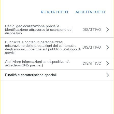
Questa sera, intorno alle 19:30, i Vigili del Fuoco
so
n
o in
tervenut
i
in
via Plessi, a Vignola, a
se
g
u
ito
di un incidente stradale.
RIFIUTA TUTTO
ACCETTA TUTTO
Un’automobile,
per
motivi
ancora
da
a
c
c
e
r
tare,
è uscita
di
str
a
da
e
h
a
ur
t
at
o una colonnina della rete di distribuzione del gas metano
,
provocando una fuga di gas. Sul posto, i
Vigili del Fuoco hanno
Dati di geolocalizzazione precisi e
identificazione attraverso la scansione del
DISATTIVO
t
e
m
p
e
s
t
i
v
amente
me
ss
o in sicurezza
sia
il
veicolo coinvolto
ch
e
dispositivo
l’
ar
ea
c
i
r
c
ost
ante
.
P
e
r
ripristi
n
a
r
e
l
e
co
ndi
zioni
di sicurezza e
Pubblicità e contenuti personalizzati,
c
o
n
se
n
t
i
r
e l’intervento
dei
tecnici specializzati dell’azienda
di
misurazione delle prestazioni dei contenuti e
DISATTIVO
degli annunci, ricerche sul pubblico, sviluppo di
d
i
s
t
ri
bu
z
i
o
ne, si è
p
r
oc
e
d
ut
o
all’
i
s
o
l
a
me
nt
o
del
la tubatura
servizi
danneggiata.
Archiviare informazioni su dispositivo e/o
DISATTIVO
accedervi (845 partner)
Qu
e
s
t
o ha comportato l’
int
e
rr
u
z
ione dell’e
ro
g
a
z
i
one del
gas a
un
condominio
v
ic
i
n
o,
composto da 18 appartamenti.
G
li
ab
i
ta
nti
Finalità e caratteristiche speciali
dell
‘ed
i
fici
o
re
s
t
e
ranno
momentan
e
am
e
nt
e
sen
z
a
gas, c
on
il ritorno
del s
er
v
i
z
i
o previsto
p
e
r
la
giornata di domani
, una volta completati
i lavori di riparazione
.