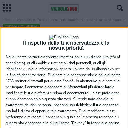
Home
Top news by Italpress
Lavoro, prima riunione per l’Osservatorio IA del ministero
TOP NEWS BY ITALPRESS
Lavoro, prima riunione per
Il rispetto della tua riservatezza è la
l’Osservatorio IA del ministero
nostra priorità
3 Giugno 2026
Noi e i nostri partner archiviamo informazioni su un dispositivo (e/o vi
accediamo), quali cookie e trattiamo i dati personali, quali gli
identificativi unici e informazioni generali inviate da un dispositivo per
le finalità descritte sotto. Puoi fare clic per consentire a noi e ai nostri
1733 partner di trattarli per queste finalità. In alternativa puoi fare clic
per negare il consenso o accedere a informazioni più dettagliate e
modificare le tue preferenze prima di acconsentire. Le tue preferenze
si applicheranno solo a questo sito web. Si rende noto che alcuni
trattamenti dei dati personali possono non richiedere il tuo consenso,
ma hai il diritto di opporti a tale trattamento. Puoi modificare le tue
preferenze o revocare il consenso in qualsiasi momento tornando su
questo sito e facendo clic sul pulsante "Privacy" in fondo alla pagina