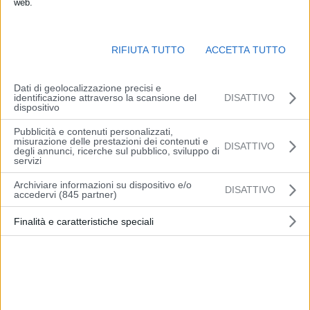
web.
RIFIUTA TUTTO
ACCETTA TUTTO
Dati di geolocalizzazione precisi e
identificazione attraverso la scansione del
DISATTIVO
dispositivo
ROMA (ITALPRESS) – Si è svolta nella
sede dell’Ispettorato
Pubblicità e contenuti personalizzati,
misurazione delle prestazioni dei contenuti e
DISATTIVO
Nazionale del Lavoro di Roma la prima riunione
degli annunci, ricerche sul pubblico, sviluppo di
servizi
dell’Osservatorio del Ministero del Lavoro e delle Politiche
Sociali dedicato all’impatto dell’intelligenza artificiale nel
Archiviare informazioni su dispositivo e/o
DISATTIVO
accedervi (845 partner)
mondo del lavoro.
Finalità e caratteristiche speciali
L’incontro segna l’avvio della fase pienamente operativa
dell’Osservatorio e ha visto coinvolti tutti i componenti dei comitati,
della consulta delle parti sociali e della commissione etica nominati
nelle scorse settimane dal
ministro del Lavoro e delle Politiche
Sociali, Marina Calderone.