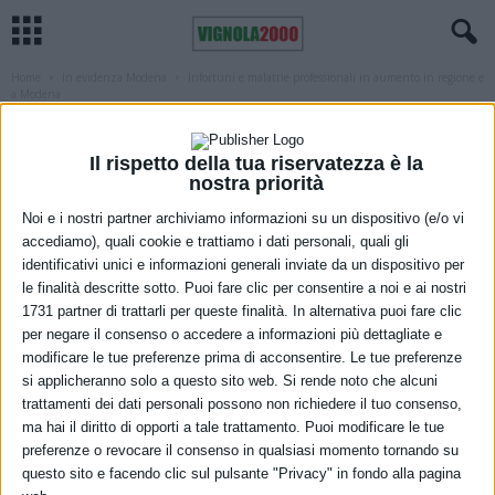
Home
In evidenza Modena
Infortuni e malattie professionali in aumento in regione e
a Modena
IN EVIDENZA MODENA
LAVORO
MODENA
Infortuni e malattie professionali in
Il rispetto della tua riservatezza è la
nostra priorità
aumento in regione e a Modena
Noi e i nostri partner archiviamo informazioni su un dispositivo (e/o vi
7 Luglio 2026
accediamo), quali cookie e trattiamo i dati personali, quali gli
identificativi unici e informazioni generali inviate da un dispositivo per
le finalità descritte sotto. Puoi fare clic per consentire a noi e ai nostri
1731 partner di trattarli per queste finalità. In alternativa puoi fare clic
per negare il consenso o accedere a informazioni più dettagliate e
modificare le tue preferenze prima di acconsentire. Le tue preferenze
si applicheranno solo a questo sito web. Si rende noto che alcuni
trattamenti dei dati personali possono non richiedere il tuo consenso,
ma hai il diritto di opporti a tale trattamento. Puoi modificare le tue
Aurora Ferrari
preferenze o revocare il consenso in qualsiasi momento tornando su
questo sito e facendo clic sul pulsante "Privacy" in fondo alla pagina
L’Osservatorio permanente Inca Cgil sugli infortuni e sulle malattie