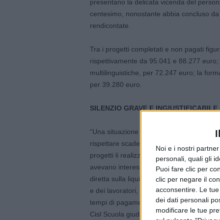
presentano la delicata vicenda del person
centesimo, nonostante abbia concluso da te
rendicontate.
Tra i progetti completati e non pagati figu
rispettivamente da 95.041 e 88.277 euro;
multilinguistiche, per 72.247 euro; la form
per 39.280 euro.
SILENZIO GRAVE E INGIUSTIFICABILE
“Una situazione grave, che rischia di tra
I
rispettare scadenze sempre più stringenti,
Noi e i nostri partne
progetti li realizza concretamente”, proseg
personali, quali gli i
avevano interessato l’Ufficio Scolastico
Puoi fare clic per con
diretta sulla liquidazione dei compensi ma 
clic per negare il co
acconsentire. Le tue
e dei lavoratori, richiamare l’attenzione ist
dei dati personali po
tempi di pagamento. A quella segnalazione 
modificare le tue pr
Cisl Scuola giudicano “grave, ingiustificab