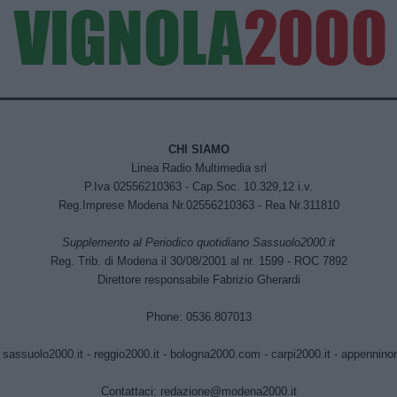
CHI SIAMO
Linea Radio Multimedia srl
P.Iva 02556210363 - Cap.Soc. 10.329,12 i.v.
Reg.Imprese Modena Nr.02556210363 - Rea Nr.311810
Supplemento al Periodico quotidiano Sassuolo2000.it
Reg. Trib. di Modena il 30/08/2001 al nr. 1599 - ROC 7892
Direttore responsabile Fabrizio Gherardi
Phone: 0536.807013
:
sassuolo2000.it
-
reggio2000.it
-
bologna2000.com
-
carpi2000.it
-
appenninono
Contattaci:
redazione@modena2000.it