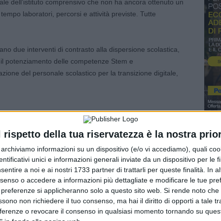
ale dell’istituto comprensivo che non ha ancora ottenuto un
mpo laboratori, percorsi e attività previste. Tutte
rano due interventi di contrasto alla dispersione scolastica,
 il potenziamento delle competenze Stem e
azione del personale scolastico per la transizione digitale,
sformarsi nell’ennesimo segnale di una scuola chiamata a
l rispetto della tua riservatezza è la nostra prior
 ma incapace poi di garantire il pagamento di chi quei
r archiviamo informazioni su un dispositivo (e/o vi accediamo), quali cook
uono i due sindacalisti. Il 24 giugno Flc Cgil e Cisl Scuola
dentificativi unici e informazioni generali inviate da un dispositivo per le fi
 Provinciale, ben sapendo che l’Usp non avesse competenza
sentire a noi e ai nostri 1733 partner di trattarli per queste finalità. In a
ritenendo utile rappresentare il malessere delle lavoratrici
nsenso o accedere a informazioni più dettagliate e modificare le tue pr
 preferenze si applicheranno solo a questo sito web. Si rende noto che 
ituzionale e sollecitare ogni intervento utile a sbloccare i
ssono non richiedere il tuo consenso, ma hai il diritto di opporti a tale t
non è seguito alcun riscontro. Un silenzio che Flc Cgil e
eferenze o revocare il consenso in qualsiasi momento tornando su quest
ile e irrispettoso verso chi attende da mesi il riconoscimento