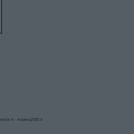
tizie.it
-
modena2000.it