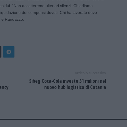
esidui. “Non accetteremo ulteriori silenzi. Chiediamo
a liquidazione dei compensi dovuti. Chi ha lavorato deve
e e Randazzo.
Articolo successivo
Sibeg Coca-Cola investe 51 milioni nel
ency
nuovo hub logistico di Catania