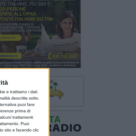
ità
ie e trattiamo i dati
nalità descritte sotto.
lternativa puoi fare
eferenze prima di
alcuni trattamenti
rattamento. Puoi
o sito e facendo clic