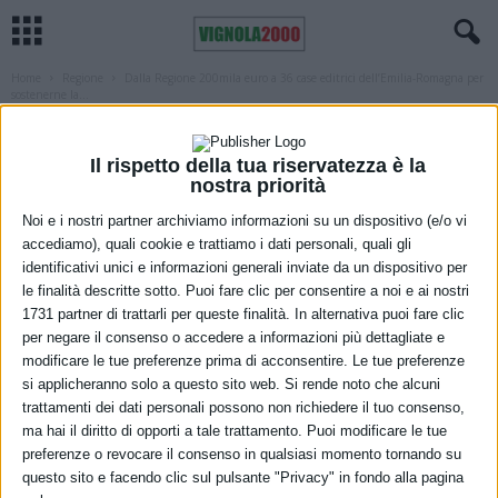
Home
Regione
Dalla Regione 200mila euro a 36 case editrici dell’Emilia-Romagna per
sostenerne la...
REGIONE
Dalla Regione 200mila euro a 36 case
Il rispetto della tua riservatezza è la
nostra priorità
editrici dell’Emilia-Romagna per
Noi e i nostri partner archiviamo informazioni su un dispositivo (e/o vi
sostenerne la partecipazione, nel 2026,
accediamo), quali cookie e trattiamo i dati personali, quali gli
alle più importanti fiere di settore
identificativi unici e informazioni generali inviate da un dispositivo per
le finalità descritte sotto. Puoi fare clic per consentire a noi e ai nostri
8 Luglio 2026
1731 partner di trattarli per queste finalità. In alternativa puoi fare clic
per negare il consenso o accedere a informazioni più dettagliate e
modificare le tue preferenze prima di acconsentire. Le tue preferenze
si applicheranno solo a questo sito web. Si rende noto che alcuni
trattamenti dei dati personali possono non richiedere il tuo consenso,
ma hai il diritto di opporti a tale trattamento. Puoi modificare le tue
preferenze o revocare il consenso in qualsiasi momento tornando su
questo sito e facendo clic sul pulsante "Privacy" in fondo alla pagina