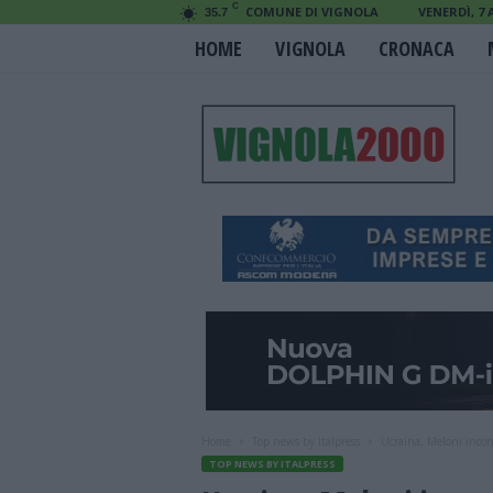
C
COMUNE DI VIGNOLA
VENERDÌ, 7
35.7
HOME
VIGNOLA
CRONACA
V
i
g
n
o
l
a
2
0
0
0
Home
Top news by Italpress
Ucraina, Meloni incont
TOP NEWS BY ITALPRESS