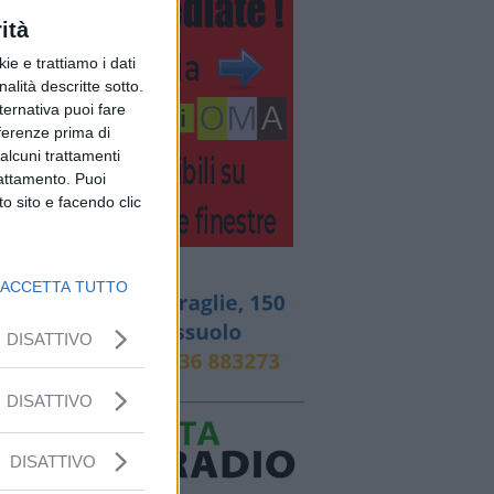
ità
ie e trattiamo i dati
nalità descritte sotto.
lternativa puoi fare
eferenze prima di
alcuni trattamenti
rattamento. Puoi
o sito e facendo clic
ACCETTA TUTTO
DISATTIVO
DISATTIVO
DISATTIVO