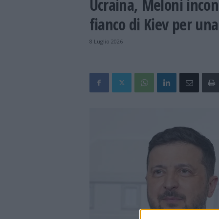
Ucraina, Meloni inco
fianco di Kiev per una
8 Luglio 2026