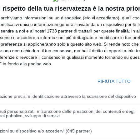
l rispetto della tua riservatezza è la nostra prior
r archiviamo informazioni su un dispositivo (e/o vi accediamo), quali cook
dentificativi unici e informazioni generali inviate da un dispositivo per le fi
sentire a noi e ai nostri 1733 partner di trattarli per queste finalità. In a
nsenso o accedere a informazioni più dettagliate e modificare le tue pr
 preferenze si applicheranno solo a questo sito web. Si rende noto che 
ssono non richiedere il tuo consenso, ma hai il diritto di opporti a tale t
eferenze o revocare il consenso in qualsiasi momento tornando su quest
" in fondo alla pagina web.
residente del Consiglio, Giorgia Meloni, ha incontrato
ymyr Zelensky, a margine del Vertice NATO ad Ankara.
RIFIUTA TUTTO
 fermo impegno dell’Italia al fianco dell’Ucraina e a favore di
azione precisi e identificazione attraverso la scansione del dispositivo
ta e duratura
– si legge in una nota di Palazzo Chigi -.
Il
ato la prosecuzione dell’assistenza italiana alla
uti personalizzati, misurazione delle prestazioni dei contenuti e degli
ul pubblico, sviluppo di servizi
one agli interventi volti a rafforzare la resilienza delle
te dagli attacchi russi”.
zioni su dispositivo e/o accedervi (845 partner)