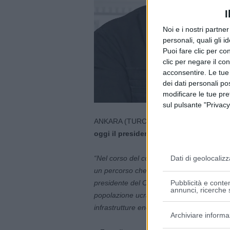
I
Noi e i nostri partne
personali, quali gli i
Puoi fare clic per con
clic per negare il co
acconsentire. Le tue
dei dati personali po
modificare le tue pr
sul pulsante "Privacy
ANKARA (TURCHIA) (ITALPRESS) –
Il p
oggi il presidente dell’Ucraina, Volod
“Nel corso del colloquio è stato ribadito il
Dati di geolocalizz
un percorso che conduca a una pace gius
presidente del Consiglio ha inoltre conferm
Pubblicità e conten
annunci, ricerche s
popolazione ucraina, con particolare attenzi
infrastrutture energetiche, duramente colpi
Archiviare informa