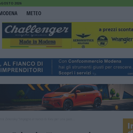
 AGOSTO 2026
MODENA
METEO
ra Zelensky “Impegno al fianco di Kiev per una pace...