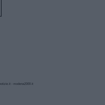
tizie.it
-
modena2000.it