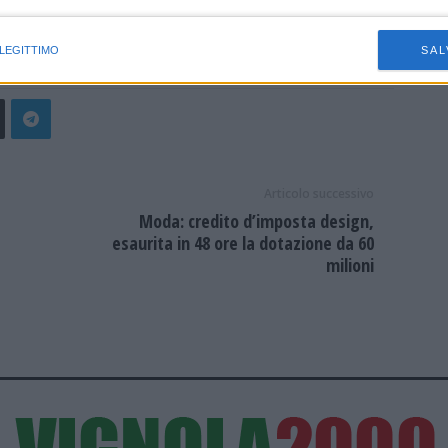
istiche speciali
 LEGITTIMO
SAL
Articolo successivo
Moda: credito d’imposta design,
esaurita in 48 ore la dotazione da 60
milioni