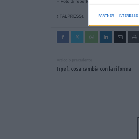
– Foto di repertorio IPA Agency –
Finalità e caratter
PARTNER
INTERESSE
(ITALPRESS).
Articolo precedente
Irpef, cosa cambia con la riforma