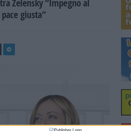
ntra Zelensky “Impegno al
 pace giusta”