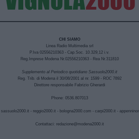
CHI SIAMO
Linea Radio Multimedia srl
P.Iva 02556210363 - Cap.Soc. 10.329,12 i.v.
Reg.Imprese Modena Nr.02556210363 - Rea Nr.311810
Supplemento al Periodico quotidiano Sassuolo2000.it
Reg. Trib. di Modena il 30/08/2001 al nr. 1599 - ROC 7892
Direttore responsabile Fabrizio Gherardi
Phone: 0536.807013
:
sassuolo2000.it
-
reggio2000.it
-
bologna2000.com
-
carpi2000.it
-
appenninono
Contattaci:
redazione@modena2000.it