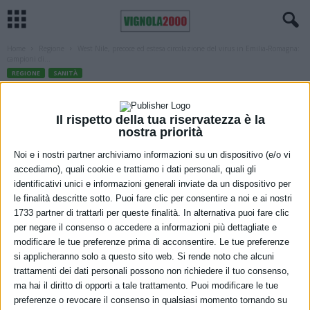
Home
Regione
West Nile, precoce ed estesa circolazione del virus in Emilia-Romagna:
campioni di...
REGIONE
SANITÀ
West Nile, precoce ed estesa
circolazione del virus in Emilia-
Il rispetto della tua riservatezza è la
nostra priorità
Romagna: campioni di zanzare positivi
Noi e i nostri partner archiviamo informazioni su un dispositivo (e/o vi
in sei province su nove
accediamo), quali cookie e trattiamo i dati personali, quali gli
identificativi unici e informazioni generali inviate da un dispositivo per
8 Luglio 2026
le finalità descritte sotto. Puoi fare clic per consentire a noi e ai nostri
1733 partner di trattarli per queste finalità. In alternativa puoi fare clic
per negare il consenso o accedere a informazioni più dettagliate e
modificare le tue preferenze prima di acconsentire. Le tue preferenze
si applicheranno solo a questo sito web. Si rende noto che alcuni
trattamenti dei dati personali possono non richiedere il tuo consenso,
ma hai il diritto di opporti a tale trattamento. Puoi modificare le tue
Si mantiene
alta l’attenzione
da parte del
Servizio sanitario
preferenze o revocare il consenso in qualsiasi momento tornando su
dell’Emilia-Romagna
sulla
West Nile
, dopo che il
sistema di