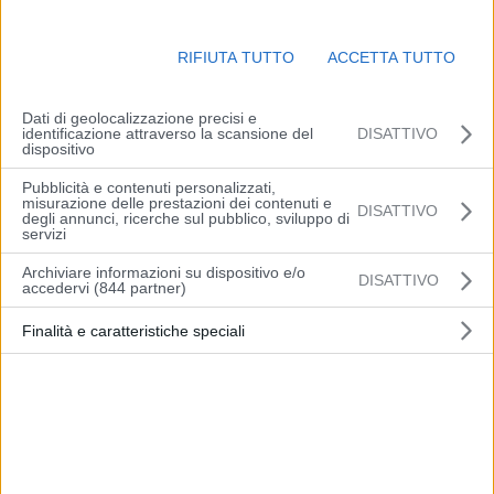
nuovi diritti per l’Italia che...
21 Aprile 2026
RIFIUTA TUTTO
ACCETTA TUTTO
Limite di velocità 30km/h su tre
Dati di geolocalizzazione precisi e
strade provinciali
identificazione attraverso la scansione del
DISATTIVO
dispositivo
9 Marzo 2026
Pubblicità e contenuti personalizzati,
A Marano sul Panaro torna la
misurazione delle prestazioni dei contenuti e
DISATTIVO
degli annunci, ricerche sul pubblico, sviluppo di
rassegna “Azione Natura”, giunta
servizi
alla 37ª edizione
Archiviare informazioni su dispositivo e/o
3 Marzo 2026
DISATTIVO
accedervi (844 partner)
Spazzatrice stradale in fiamme
Finalità e caratteristiche speciali
sulla Circonvallazione a Marano sul
Panaro
28 Gennaio 2026
Farmacisti insieme ad ANT per la
prevenzione del melanoma: a
Marano due giorni di...