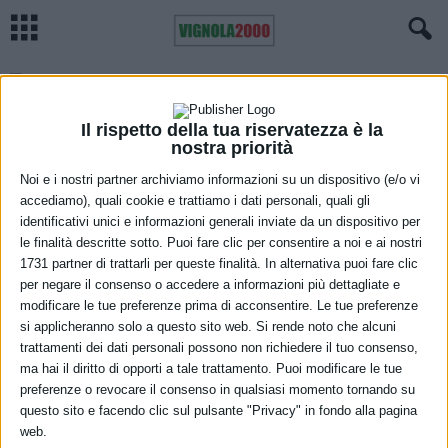
Torna Poesia Festival: oltre un
mese di eventi in 13 comuni del
modenese
Il rispetto della tua riservatezza è la
nostra priorità
3 Agosto 2026
Noi e i nostri partner archiviamo informazioni su un dispositivo (e/o vi
Prosegue il percorso di bonifica dei
accediamo), quali cookie e trattiamo i dati personali, quali gli
siti orfani dell’Emilia-Romagna
identificativi unici e informazioni generali inviate da un dispositivo per
11 Giugno 2026
le finalità descritte sotto. Puoi fare clic per consentire a noi e ai nostri
1731 partner di trattarli per queste finalità. In alternativa puoi fare clic
Domenica a Marano sul Panaro la
per negare il consenso o accedere a informazioni più dettagliate e
decima riedizione della storica
modificare le tue preferenze prima di acconsentire. Le tue preferenze
Marano – Ospitaletto, gara...
si applicheranno solo a questo sito web. Si rende noto che alcuni
trattamenti dei dati personali possono non richiedere il tuo consenso,
6 Maggio 2026
ma hai il diritto di opporti a tale trattamento. Puoi modificare le tue
preferenze o revocare il consenso in qualsiasi momento tornando su
1° maggio 2026, lavoro dignitoso:
questo sito e facendo clic sul pulsante "Privacy" in fondo alla pagina
contrattazione, nuove tutele e
web.